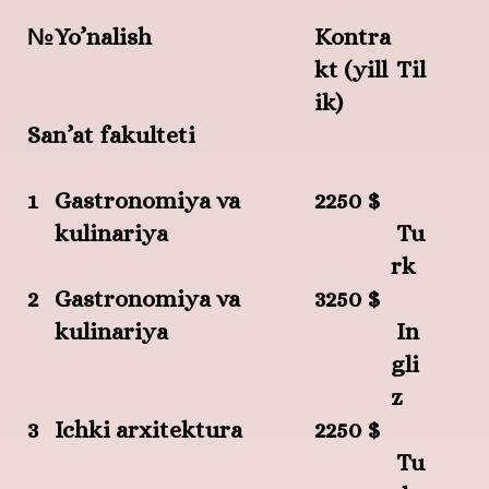
№
Yo’nalish
Kontra
kt
(yill
Til
ik)
San’at fakulteti
1
Gastronomiya va
2250 $
kulinariya
Tu
rk
2
Gastronomiya va
3250 $
kulinariya
In
gli
z
3
Ichki arxitektura
2250 $
Tu