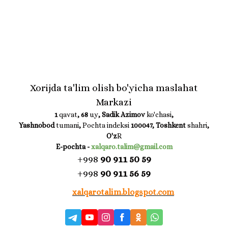
Xorijda ta'lim olish bo'yicha maslahat
Markazi
1
qavat
, 68
uy
, Sadik Azimov
ko'chasi
,
Yashnobod
tumani
,
Pochta indeksi
100047,
Toshkent
shahri
,
O'z
R
E-pochta
-
xalqaro.talim@gmail.com
+998
90 911 50 59
+998
90 911 56 59
xalqarotalim.blogspot.com