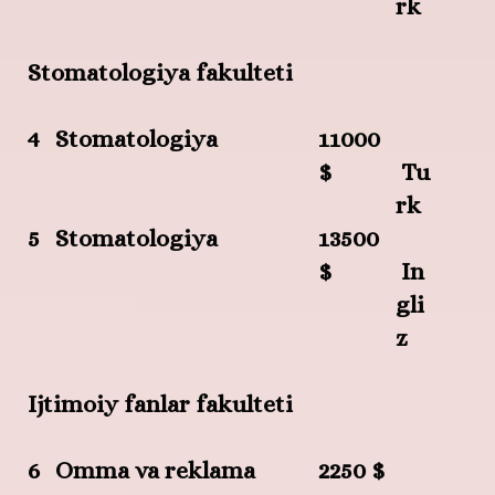
rk
Stomatologiya fakulteti
4
Stomatologiya
11000
$
Tu
rk
5
Stomatologiya
13500
$
In
gli
z
Ijtimoiy fanlar fakulteti
6
Omma va reklama
2250 $