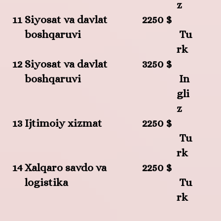
z
11
Siyosat va davlat
2250 $
boshqaruvi
Tu
rk
12
Siyosat va davlat
3250 $
boshqaruvi
In
gli
z
13
Ijtimoiy xizmat
2250 $
Tu
rk
14
Xalqaro savdo va
2250 $
logistika
Tu
rk