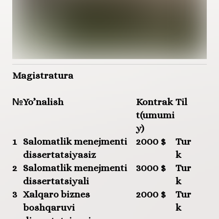
Magistratura
№
Yo’nalish
Kontrak
Til
t(umumi
y)
1
Salomatlik menejmenti
2000 $
Tur
dissertatsiyasiz
k
2
Salomatlik menejmenti
3000 $
Tur
dissertatsiyali
k
3
Xalqaro biznes
2000 $
Tur
boshqaruvi
k