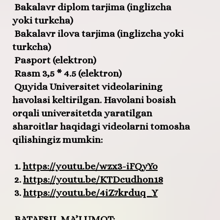
Bakalavr diplom tarjima (inglizcha
yoki turkcha)
Bakalavr ilova tarjima (inglizcha yoki
turkcha)
Pasport (elektron)
Rasm 3,5 * 4.5 (elektron)
Quyida Universitet videolarining
havolasi keltirilgan.
Havolani bosish
orqali universitetda yaratilgan
sharoitlar haqidagi videolarni tomosha
qilishingiz mumkin:
1.
https://youtu.be/wzx3-iFQyYo
2.
https://youtu.be/KTDcudhon18
3.
https://youtu.be/4iZ7krduq_Y
BATAFSIL MA’LUMOT: