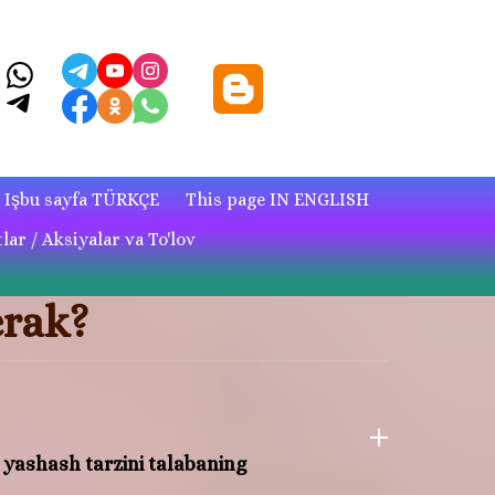
Işbu sayfa TÜRKÇE
This page IN ENGLISH
lar / Aksiyalar va To'lov
erak?
n yashash tarzini talabaning