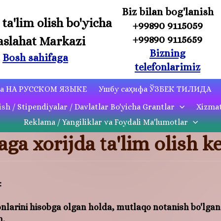
Biz bilan bog'lanish
 ta'lim olish bo'yicha
+99890 9115059
+99890 9115659
slahat Markazi
Bizning
Bosh sahifaga
telefonlarimiz
ца НА РУССКОМ ЯЗЫКЕ
Ушбу саҳифа ЎЗБЕК ТИЛИДА
ish / Stipendiyalar / Davlatlar Bo'yicha Grantlar
Xizmat
Reklama / Yangiliklar va Foydali Ma'lumotlar
ga xorijda ta'lim olish k
:
monlarini hisobga olgan holda, mutlaqo notanish bo'lga
n.