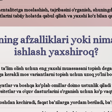
ntalitetga moslashish, tajribasini o'rganish, shuning
ini tabiiy holatda qabul qilish va yaxshi ko'z bilan q
ning afzalliklari yoki ni
ishlash yaxshiroq?
, ta'lim olish uchun eng yaxshi muassasani topish degan
ga kerakli mos variantlarni topish uchun uzoq yo'lni bos
niyatlar va boshqa ko'plab omillar doimo ustunlik qilad
rsitetlar va o'quv dasturlarini o'rganish uchun ko'p vaqt 
dan kechiradi, faqat ba'zilarga yordam beriladi, ba'z