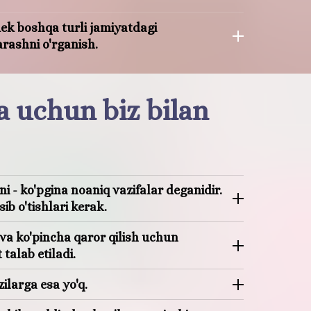
dek boshqa turli jamiyatdagi
arashni o'rganish.
ma uchun biz bilan
i - ko'pgina noaniq vazifalar deganidir.
ib o'tishlari kerak.
i va ko'pincha qaror qilish uchun
talab etiladi.
ilarga esa yo'q.