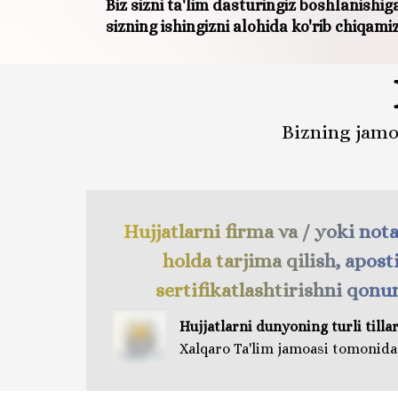
Biz sizni ta'lim dasturingiz boshlanishig
sizning ishingizni alohida ko'rib chiqam
Bizning jamo
Hujjatlarni firma va / yoki not
holda tarjima qilish, aposti
sertifikatlashtirishni qonu
Hujjatlarni dunyoning turli tillar
Xalqaro Ta'lim jamoasi tomonid