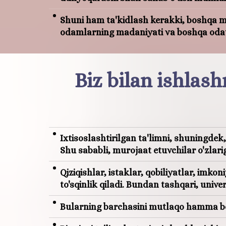
Shuni ham ta'kidlash kerakki, boshqa me
odamlarning madaniyati va boshqa odatlar
Biz bilan ishlash
Ixtisoslashtirilgan ta'limni, shuningdek
Shu sababli, murojaat etuvchilar o'zlari
Qiziqishlar, istaklar, qobiliyatlar, imko
to'sqinlik qiladi. Bundan tashqari, unive
Bularning barchasini mutlaqo hamma bosh