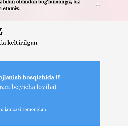
iz bilan oldindan bog'lansangiz, biz
m etamiz.
z
a keltirilgan
vojlanish bosqichida !!!
izm bo'yicha loyiha)
lim jamoasi tomonidan