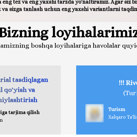
a eng tez va eng yaxshi tarzda yo'naltiramiz. Agar siz b
iz va sizga tanlash uchun eng yaxshi variantlarni taqdi
Bizning loyihalarimi
amizning boshqa loyihalariga havolalar quyid
arial tasdiqlagan
!!! Ri
l qoʻyish va
(Tur
niylashtirish
Turism
iga tarjima qilish
Xalqaro Ta'
an