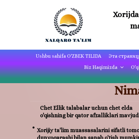
Xorijda
ma
Ushbu sahifa O'ZBEK TILIDA
Эта страни
Biz Haqimizda
O'q
Nima
Chet Ellik talabalar uchun chet elda
o'qishning bir qator afzalliklari mavjud
Xorijiy ta'lim muassasalarini sifatli to
dunyoqarashi bilan sanab o'tish mumki