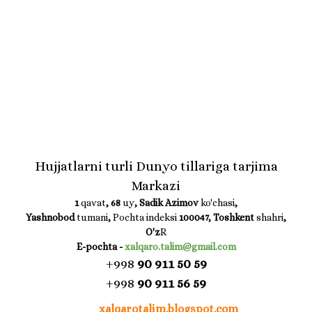
Hujjatlarni turli Dunyo tillariga tarjima
Markazi
1
qavat
, 68
uy
, Sadik Azimov
ko'chasi
,
Yashnobod
tumani
,
Pochta indeksi
100047,
Toshkent
shahri
,
O'z
R
E-pochta
-
xalqaro.talim@gmail.com
+998
90 911 50 59
+998
90 911 56 59
xalqarotalim.blogspot.com