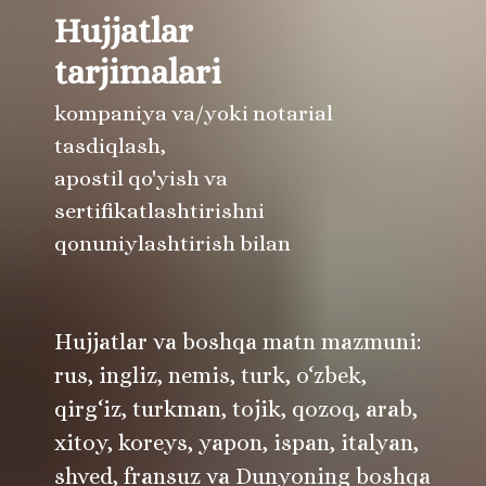
Hujjatlar
tarjimalari
kompaniya va/yoki notarial
tasdiqlash,
apostil qo'yish va
sertifikatlashtirishni
qonuniylashtirish bilan
Hujjatlar va boshqa matn mazmuni:
rus, ingliz, nemis, turk, o‘zbek,
qirg‘iz, turkman, tojik, qozoq, arab,
xitoy, koreys, yapon, ispan, italyan,
shved, fransuz va Dunyoning boshqa