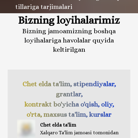
tillariga tarjimalari
Bizning loyihalarimiz
Bizning jamoamizning boshqa
loyihalariga havolalar quyida
keltirilgan
Chet elda ta'lim, stipendiyalar,
grantlar,
kontrakt bo'yicha o'qish, oliy,
o'rta, maxsus ta'lim, kurslar
Chet elda ta'lim
Xalqaro Ta'lim jamoasi tomonidan