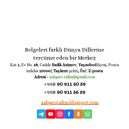
Belgeleri farklı Dünya Dillerine
tercüme eden bir Merkez
Kat
1
, Ev No.
68
, Cadde
Sadik Azimov
,
Yaşnobod
ilçesi, Posta
indeks
100047, Taşkent
şehri
, Öz
C
E-posta
Adresi
-
xalqaro.talim@gmail.com
+998
90 911 50 59
+998
90 911 56 59
xalqarotalim.blogspot.com