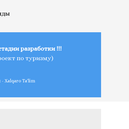
нды
 стадии разработки !!!
роект по туризму)
- Xalqaro Ta'lim