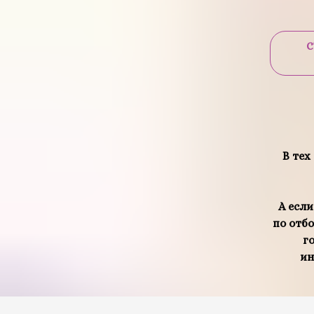
С
В тех
А если
по отбо
г
ин