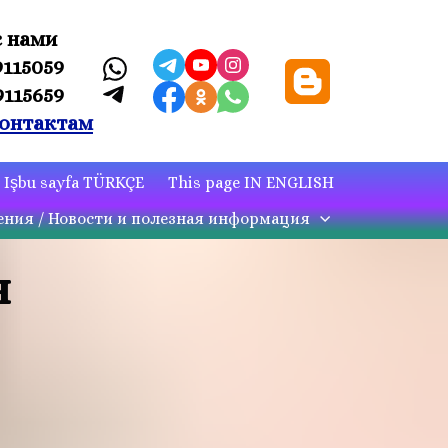
с нами
9115059
9115659
онтактам
Işbu sayfa TÜRKÇE
This page IN ENGLISH
ния / Новости и полезная информация
я