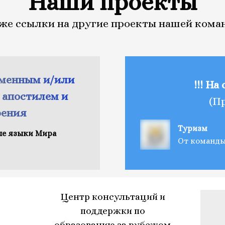
Наши проекты
же ссылки на другие проекты нашей кома
рменным и/или
!!! На
 апостилем и
(П
рения
Туризм
ые языки Мира
От команды 
Центр консультаций и
поддержки по
образованию за рубежом