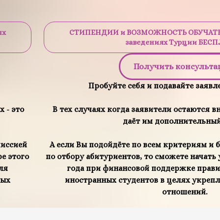
ых
СТИПЕНДИИ и ВОЗМОЖНОСТЬ ОБУЧАТЬС
заведениях Турции БЕС
Получить консульт
Пробуйте себя и подавайте заявле
 - это
В тех случаях когда заявители остаются вн
даёт им дополнительный
миссией
А если Вы подойдёте по всем критериям и 
ре этого
по отбору абитуриентов, то сможете начать 
ля
года при финансовой поддержке прави
ных
иностранных студентов в целях укре
отношений.