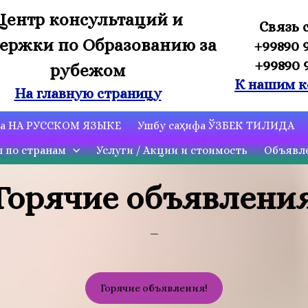
Центр консультаций и
Связь 
ержки по Образованию за
+99890 
+99890 
рубежом
К нашим к
На главную страницу
ца НА РУССКОМ ЯЗЫКЕ
Ушбу саҳифа ЎЗБЕК ТИЛИДА
ы по странам
Услуги / Акции и стоимость
Объявле
Горячие объявлени
_
Горячие объявления!