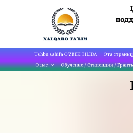
подд
Ushbu sahifa O'ZBEK TILIDA
Эта страни
О нас
Обучение / Стипендии / Грант