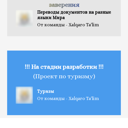
заверения
Переводы документов на разные
языки Мира
От команды - Xalqaro Ta'lim
!!! На стадии разработки !!!
(Проект по туризму)
Туризм
От команды - Xalqaro Ta'lim