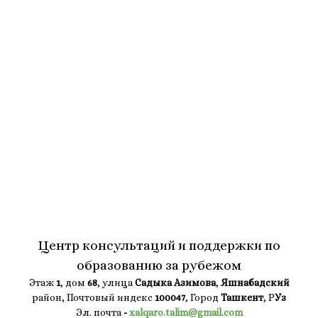
Центр консультаций и поддержки по
образованию за рубежом
Этаж
1
, дом
68
, улица
Садыка Азимова
,
Яшнабадский
район, Почтовый индекс
100047
, Город
Ташкент
, Р
Уз
Эл. почта
-
xalqaro.talim@gmail.com