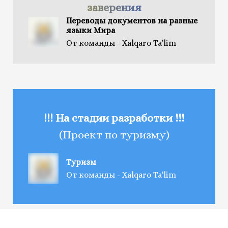
заверения
Переводы документов на разные
языки Мира
От команды - Xalqaro Ta'lim
!!! На стадии разработки !!!
(Проект по туризму)
Туризм
От команды - Xalqaro Ta'lim