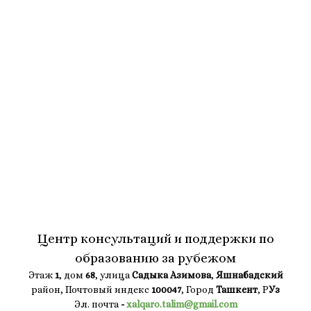
Центр консультаций и поддержки по
образованию за рубежом
Этаж
1
, дом
68
, улица
Садыка Азимова
,
Яшнабадский
район, Почтовый индекс
100047
, Город
Ташкент
, Р
Уз
Эл. почта
-
xalqaro.talim@gmail.com