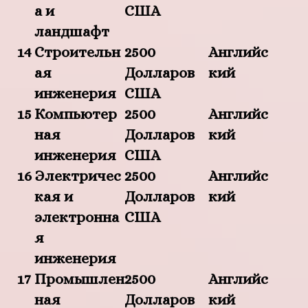
а и
США
ландшафт
14
Строительн
2500
Английс
ая
Долларов
кий
инженерия
США
15
Компьютер
2500
Английс
ная
Долларов
кий
инженерия
США
16
Электричес
2500
Английс
кая и
Долларов
кий
электронна
США
я
инженерия
17
Промышлен
2500
Английс
ная
Долларов
кий