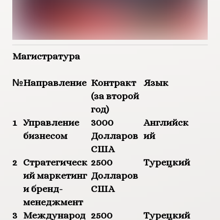
Магистратура
№
Направление
Контракт
Язык
(за второй
год)
1
Управление
3000
Английск
бизнесом
Долларов
ий
США
2
Стратегическ
2500
Турецкий
ий маркетинг
Долларов
и бренд-
США
менеджмент
3
Международ
2500
Турецкий