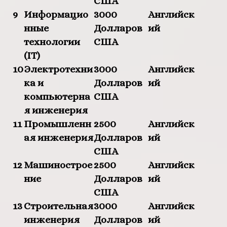
США
9
Информацио
3000
Английск
нные
Долларов
ий
технологии
США
(
IT
)
10
Электротехни
3000
Английск
ка и
Долларов
ий
компьютерна
США
я инженерия
11
Промышленн
2500
Английск
ая инженерия
Долларов
ий
США
12
Машинострое
2500
Английск
ние
Долларов
ий
США
13
Строительная
3000
Английск
инженерия
Долларов
ий