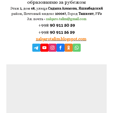
образованию за рубежом
Этаж
1
, дом
68
, улица
Садыка Азимова
,
Яшнабадский
район, Почтовый индекс
100047
, Город
Ташкент
, Р
Уз
Эл. почта
-
xalqaro.talim@gmail.com
+998
90 911 50 59
+998
90 911 56 59
xalqarotalim.blogspot.com