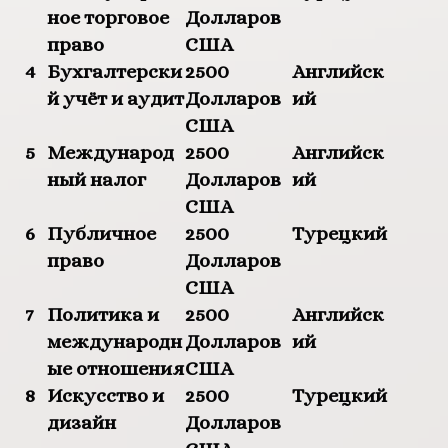
ное торговое
Долларов
право
США
4
Бухгалтерски
2500
Английск
й учёт и аудит
Долларов
ий
США
5
Международ
2500
Английск
ный налог
Долларов
ий
США
6
Публичное
2500
Турецкий
право
Долларов
США
7
Политика и
2500
Английск
международн
Долларов
ий
ые отношения
США
8
Искусство и
2500
Турецкий
дизайн
Долларов