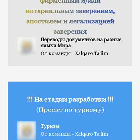
фирменным и/или
нотариальным заверением,
апостилем и легализацией
заверения
Переводы документов на разные
языки Мира
От команды - Xalqaro Ta'lim
!!! На стадии разработки !!!
(Проект по туризму)
Туризм
От команды - Xalqaro Ta'lim