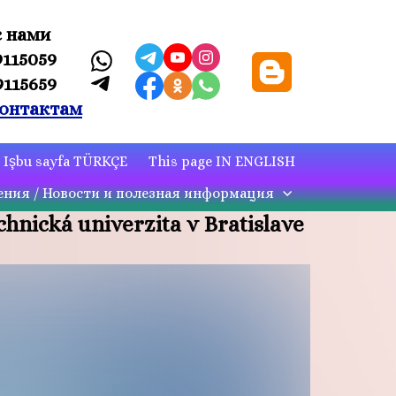
с нами
9115059
9115659
онтактам
Işbu sayfa TÜRKÇE
This page IN ENGLISH
ния / Новости и полезная информация
chnická univerzita v Bratislave