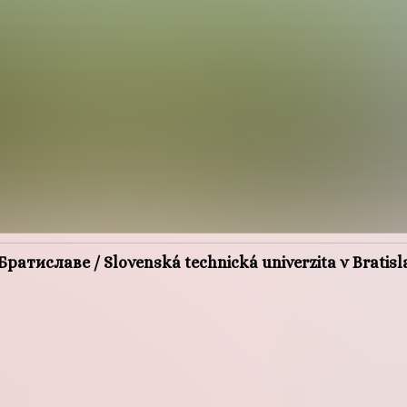
 Братиславе
/
Slovenská technická univerzita v Bratis