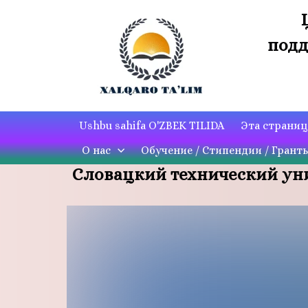
подд
Ushbu sahifa O'ZBEK TILIDA
Эта страни
О нас
Обучение / Стипендии / Грант
Словацкий технический уни