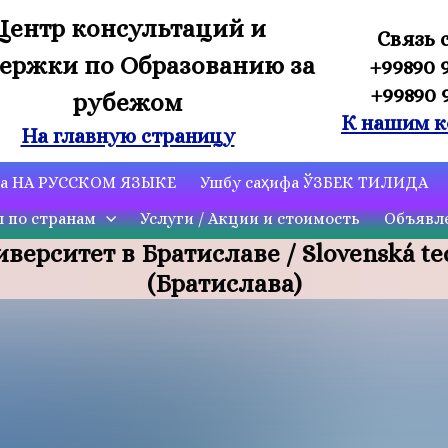
Центр консультаций и
Связь 
ержки по Образованию за
+99890 
+99890 
рубежом
К нашим к
На главную страницу
ца НА РУССКОМ ЯЗЫКЕ
Ушбу саҳифа ЎЗБЕК ТИЛИДА
ы по странам
Услуги / Акции и стоимость
Объявле
верситет в Братиславе
/
Slovenská te
(Братислава)