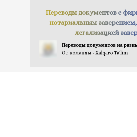
Переводы документов с фи
нотариальным заверением,
легализацией заве
Переводы документов на разн
От команды - Xalqaro Ta'lim