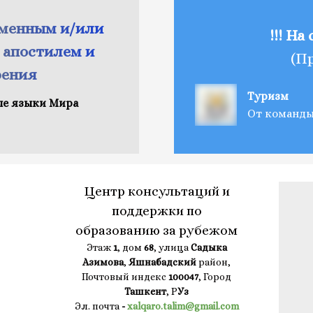
рменным и/или
!!! На
 апостилем и
(П
рения
Туризм
ые языки Мира
От команды 
Центр консультаций и
поддержки по
образованию за рубежом
Этаж
1
, дом
68
, улица
Садыка
Азимова
,
Яшнабадский
район,
Почтовый индекс
100047
, Город
Ташкент
, Р
Уз
Эл. почта
-
xalqaro.talim@gmail.com