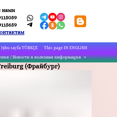
с нами
9115059
9115659
онтактам
Işbu sayfa TÜRKÇE
This page IN ENGLISH
ния / Новости и полезная информация
Freiburg (Фрайбург)