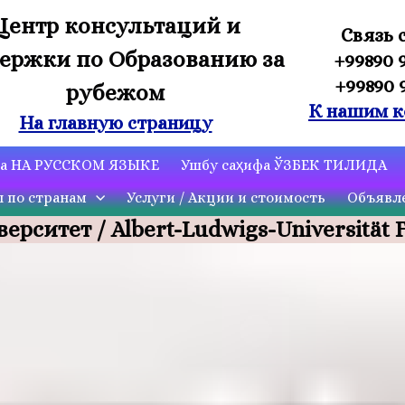
Центр консультаций и
Связь 
ержки по Образованию за
+99890 
+99890 
рубежом
К нашим к
На главную страницу
ца НА РУССКОМ ЯЗЫКЕ
Ушбу саҳифа ЎЗБЕК ТИЛИДА
ы по странам
Услуги / Акции и стоимость
Объявле
ситет / Albert-Ludwigs-Universität 