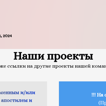
2024
Наши проекты
же ссылки на другие проекты нашей кома
рменным и/или
!!! На
 апостилем и
(П