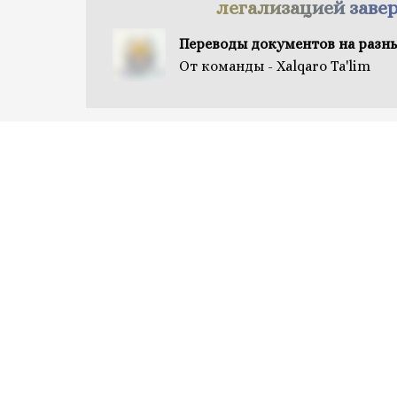
легализацией заве
Переводы документов на разн
От команды - Xalqaro Ta'lim