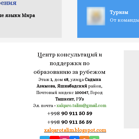
рения
Туризм
ые языки Мира
От команды 
Центр консультаций и
поддержки по
образованию за рубежом
Этаж
1
, дом
68
, улица
Садыка
Азимова
,
Яшнабадский
район,
Почтовый индекс
100047
, Город
Ташкент
, Р
Уз
Эл. почта
-
xalqaro.talim@gmail.com
+998
90 911 50 59
+998
90 911 56 59
xalqarotalim.blogspot.com