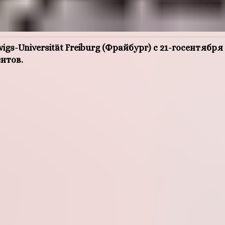
igs-Universität Freiburg (
Фрайбург
)
c 21-госентября 
нтов.