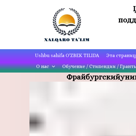
подд
Ushbu sahifa O'ZBEK TILIDA
Эта страни
О нас
Обучение / Стипендии / Грант
Фрайбургскийунивер