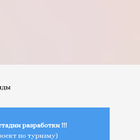
нды
 стадии разработки !!!
роект по туризму)