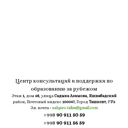
Центр консультаций и поддержки по
образованию за рубежом
Этаж
1
, дом
68
, улица
Садыка Азимова
,
Яшнабадский
район, Почтовый индекс
100047
, Город
Ташкент
, Р
Уз
Эл. почта
-
xalqaro.talim@gmail.com
+998
90 911 50 59
+998
90 911 56 59