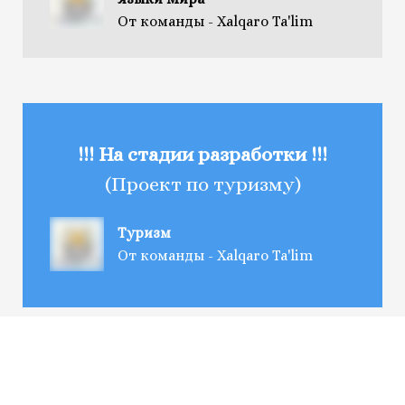
От команды - Xalqaro Ta'lim
!!! На стадии разработки !!!
(Проект по туризму)
Туризм
От команды - Xalqaro Ta'lim