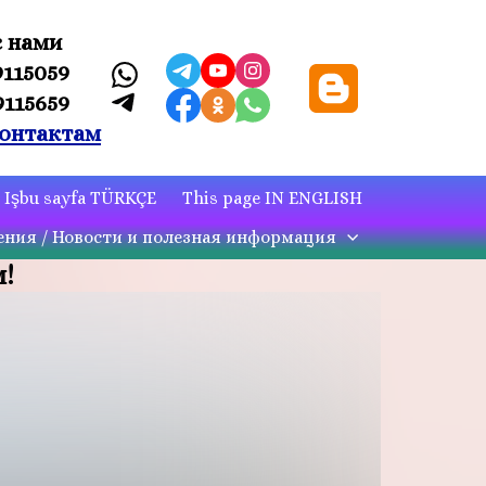
с нами
9115059
9115659
онтактам
Işbu sayfa TÜRKÇE
This page IN ENGLISH
ния / Новости и полезная информация
м!