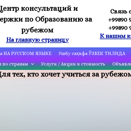
Центр консультаций и
Связь 
ержки по Образованию за
+99890 
+99890 
рубежом
К нашим к
На главную страницу
ца НА РУССКОМ ЯЗЫКЕ
Ушбу саҳифа ЎЗБЕК ТИЛИДА
ы по странам
Услуги / Акции и стоимость
Объявле
ля тех, кто хочет учиться за рубежо