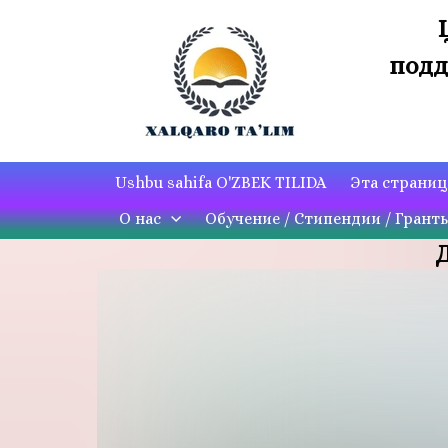
подд
Ushbu sahifa O'ZBEK TILIDA
Эта страни
О нас
Обучение / Стипендии / Грант
Д