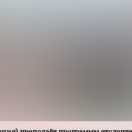
рция) преподаёт программы студент