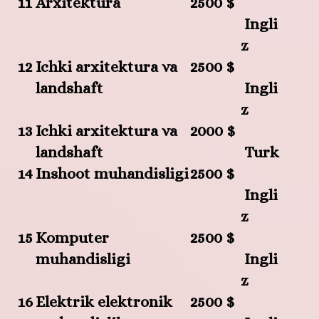
11
Arxitektura
2500 $
Ingli
z
12
Ichki arxitektura va
2500 $
landshaft
Ingli
z
13
Ichki arxitektura va
2000 $
landshaft
Turk
14
Inshoot muhandisligi
2500 $
Ingli
z
15
Komputer
2500 $
muhandisligi
Ingli
z
16
Elektrik elektronik
2500 $