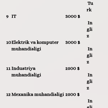
Tu
rk
9
IT
3000 $
In
gli
z
10
Elektrik va komputer
3000 $
muhandisligi
In
gli
z
11
Industriya
2500 $
muhandisligi
In
gli
z
12
Mexanika muhandisligi
2500 $
In
gli