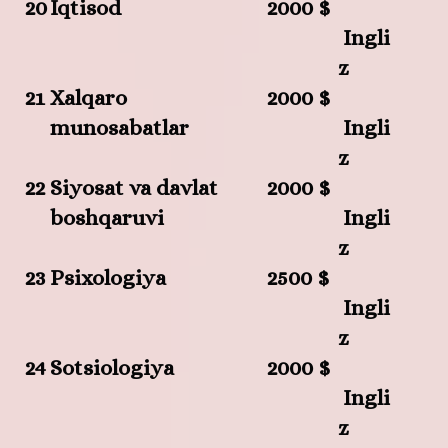
20
Iqtisod
2000 $
Ingli
z
21
Xalqaro
2000 $
munosabatlar
Ingli
z
22
Siyosat va davlat
2000 $
boshqaruvi
Ingli
z
23
Psixologiya
2500 $
Ingli
z
24
Sotsiologiya
2000 $
Ingli
z