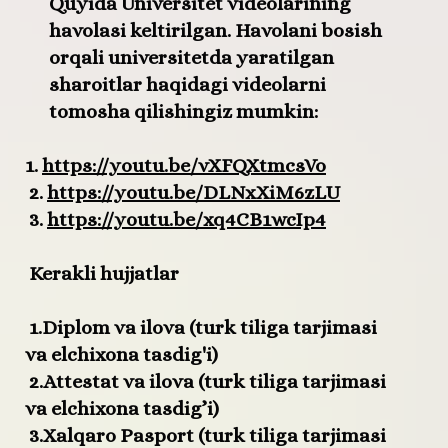
Quyida Universitet videolarining
havolasi keltirilgan. Havolani bosish
orqali universitetda yaratilgan
sharoitlar haqidagi videolarni
tomosha qilishingiz mumkin:
1.
https://youtu.be/vXFQXtmcsVo
2.
https://youtu.be/DLNxXiM6zLU
3.
https://youtu.be/xq4CB1wcIp4
Kerakli hujjatlar
1.Diplom va ilova (turk tiliga tarjimasi
va elchixona tasdig'i)
2.Attestat va ilova (turk tiliga tarjimasi
va elchixona tasdig’i)
3.Xalqaro Pasport (turk tiliga tarjimasi