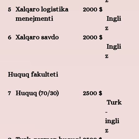
5
Xalqaro logistika
2000 $
menejmenti
Ingli
z
6
Xalqaro savdo
2000 $
Ingli
z
Huquq fakulteti
7
Huquq (70/30)
2500 $
Turk
-
ingli
z