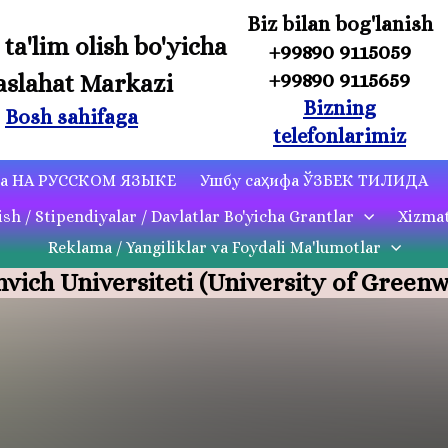
Biz bilan bog'lanish
 ta'lim olish bo'yicha
+99890 9115059
+99890 9115659
slahat Markazi
Bizning
Bosh sahifaga
telefonlarimiz
ца НА РУССКОМ ЯЗЫКЕ
Ушбу саҳифа ЎЗБЕК ТИЛИДА
ish / Stipendiyalar / Davlatlar Bo'yicha Grantlar
Xizmat
Reklama / Yangiliklar va Foydali Ma'lumotlar
nvich Universiteti (University of Greenw