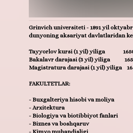
Grinvich universiteti - 1891 yil oktya
dunyoning aksariyat davlatlaridan kelg
Tayyorlov kursi (1 yil) yiliga 16500
Bakalavr darajasi (3 yil) yiliga 1650
Magistratura darajasi (1 yil) yiliga 1
FAKULTETLAR:
- Buxgalteriya hisobi va moliya
- Arxitektura
- Biologiya va biotibbiyot fanlari
- Biznes va boshqaruv
- Kimyo muhandisligi