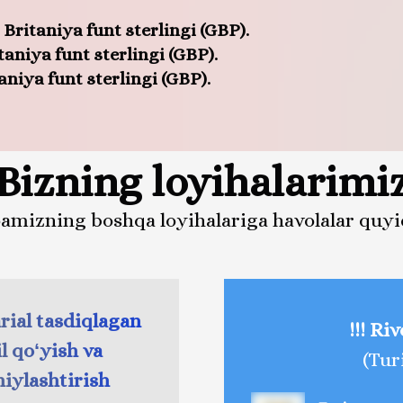
aniya funt sterlingi (GBP).
ya funt sterlingi (GBP).
a funt sterlingi (GBP).
Bizning loyihalarimi
amizning boshqa loyihalariga havolalar quyid
arial tasdiqlagan
!!! Ri
l qoʻyish va
(Tur
niylashtirish