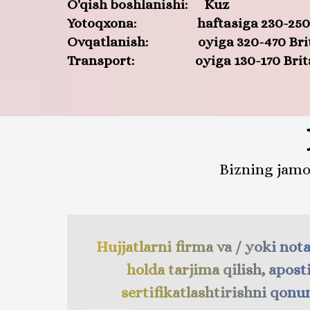
O'qish boshlanishi: Kuz
Yotoqxona: haftasiga 230-250 Brit
Ovqatlanish: oyiga 320-470 Britani
Transport: oyiga 130-170 Britaniy
Bizning jamo
Hujjatlarni firma va / yoki not
holda tarjima qilish, aposti
sertifikatlashtirishni qonu