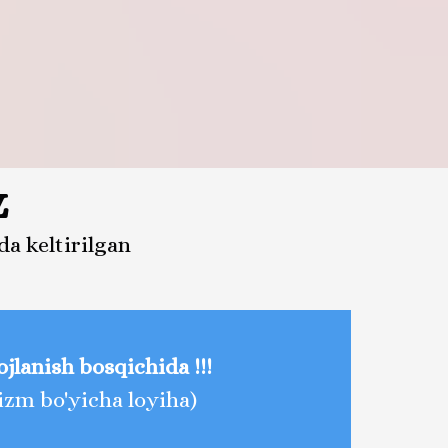
z
a keltirilgan
vojlanish bosqichida !!!
izm bo'yicha loyiha)