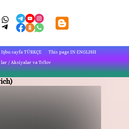
Işbu sayfa TÜRKÇE
This page IN ENGLISH
lar / Aksiyalar va To'lov
ich)