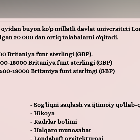
br oyidan buyon ko'p millatli davlat universiteti 
an 20 000 dan ortiq talabalarni o'qitadi.
 Britaniya funt sterlingi (GBP).
0-18000 Britaniya funt sterlingi (GBP)
6500-18000 Britaniya funt sterlingi (GBP)
- Sog'liqni saqlash va ijtimoiy qo'llab
- Hikoya
- Kadrlar bo'limi
- Halqaro munosabat
- Landshaft arxitekturasi