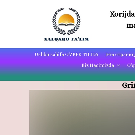
Xorijda
ma
Ushbu sahifa O'ZBEK TILIDA
Эта страни
Biz Haqimizda
O'q
Gri