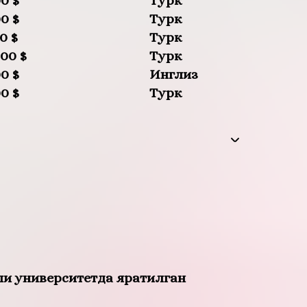
0 $
Турк
0 $
Турк
0 $
Турк
00 $
Турк
0 $
Инглиз
0 $
Турк
ли университетда яратилган