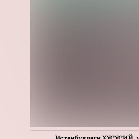
Истанбулдаги ХУСУСИЙ униве