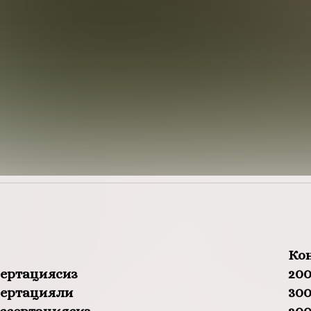
Ко
ертациясиз
200
сертацияли
300