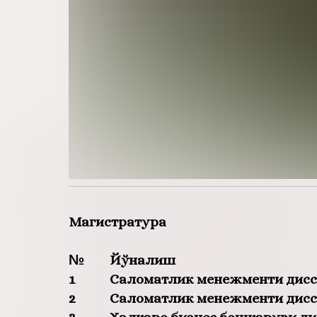
Магистратура
№
Йўналиш
1
Саломатлик менежменти дисс
2
Саломатлик менежменти дис