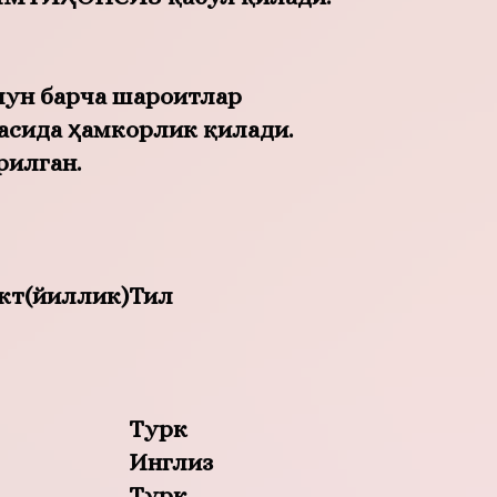
чун барча шароитлар
асида ҳамкорлик қилади.
рилган.
кт(йиллик)
Тил
Турк
Инглиз
Турк