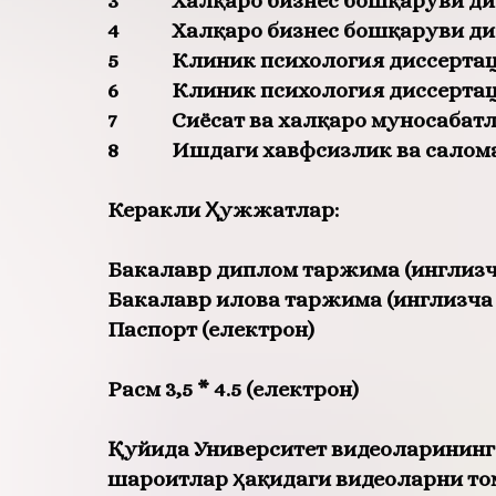
3
Халқаро бизнес бошқаруви д
4
Халқаро бизнес бошқаруви д
5
Клиник психология диссерта
6
Клиник психология диссерта
7
Сиёсат ва халқаро муносабат
8
Ишдаги хавфсизлик ва салом
Керакли Ҳужжатлар:
Бакалавр диплом таржима (инглизч
Бакалавр илова таржима (инглизча 
Паспорт (електрон)
Расм 3,5 * 4.5 (електрон)
Қуйида Университет видеоларининг
шароитлар ҳақидаги видеоларни т