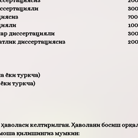
иссертациясиз
200
иссертацияли
300
циясиз
700
цияли
100
лар диссертацияли
300
атлик диссертациясиз
200
а ёки туркча)
ёки туркча)
 ҳаволаси келтирилган. Ҳаволани босиш орқа
омоша қилишингиз мумкин: