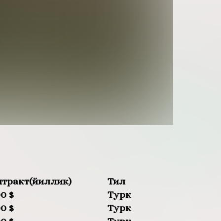
нтракт(йиллик)
Тил
0 $
Турк
0 $
Турк