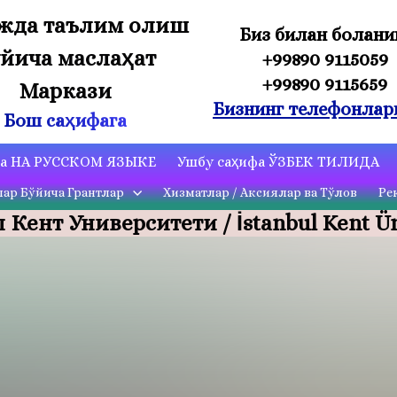
жда таълим олиш
Биз билан боғлан
йича маслаҳат
+99890 9115059
+99890 9115659
Маркази
Бизнинг телефонлар
Бош саҳифага
ца НА РУССКОМ ЯЗЫКЕ
Ушбу саҳифа ЎЗБЕК ТИЛИДА
лар Бўйича Грантлар
Хизматлар / Аксиялар ва Тўлов
Ре
Кент Университети / İstanbul Kent Ün