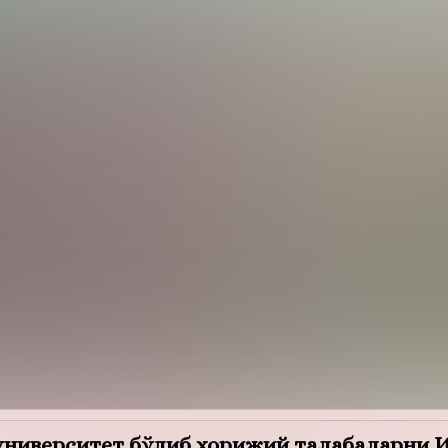
рситет бўлиб хорижий талабаларни И