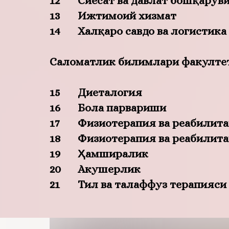
12
Сиёсат ва давлат бошқарув
13
Ижтимоий хизмат
14
Халқаро савдо ва логистика
Саломатлик билимлари факулте
15
Диеталогия
16
Бола парвариши
17
Физиотерапия ва реабилит
18
Физиотерапия ва реабилит
19
Ҳамширалик
20
Акушерлик
21
Тил ва талаффуз терапияси