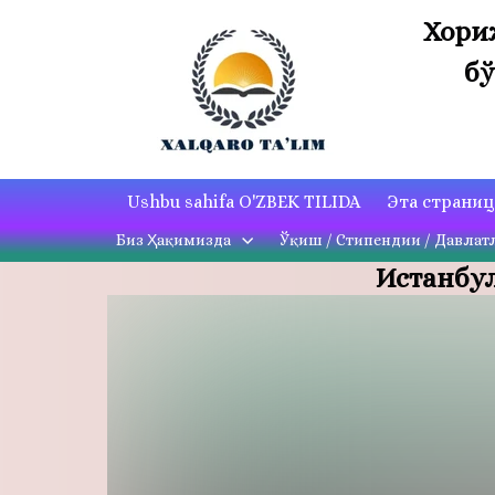
Хори
бў
Ushbu sahifa O'ZBEK TILIDA
Эта страни
Биз Ҳақимизда
Ўқиш / Стипендии / Давлат
Истанбул 