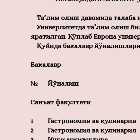
Та’лим олиш давомида талаба 
Университетда та’лим олиш бил
яратилган. Кўплаб Европа униве
Қуйида бакалавр йўналишлари, 
Бакалавр
№
Йўналиш
Санъат факултети
1
Гастрономия ва кулинария
2
Гастрономия ва кулинария
3
Ички архитектура