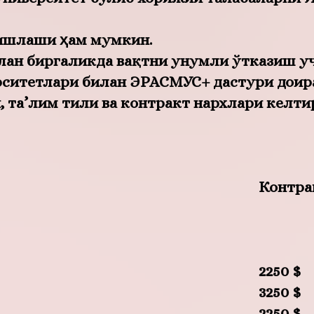
ишлаши ҳам мумкин.
ан биргаликда вақтни унумли ўтказиш у
рситетлари билан ЭРАСМУС+ дастури доир
та’лим тили ва контракт нархлари келти
Контра
2250 $
3250 $
2250 $