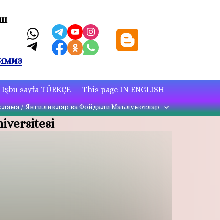
иш
имиз
Işbu sayfa TÜRKÇE
This page IN ENGLISH
клама / Янгиликлар ва Фойдали Маълумотлар
iversitesi