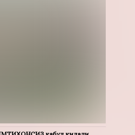
МТИҲОНСИЗ қабул қилади.