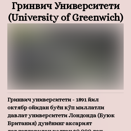
Гринвич Университети
(University of Greenwich)
Гринвич университети - 1891 йил
октябр ойидан буён кўп миллатли
давлат университети Лондонда (Буюк
Британия) дунёнинг аксарият