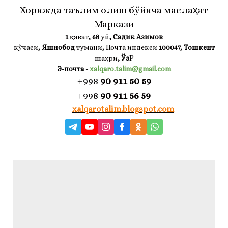
Хорижда таълим олиш бўйича маслаҳат
Маркази
1
қават
, 68
уй
, Садик Азимов
кўчаси
, Яшнобод
тумани
,
Почта индекси
100047, Тошкент
шаҳри
,
Ўз
Р
Э-почта
-
xalqaro.talim@gmail.com
+998
90 911 50 59
+998
90 911 56 59
xalqarotalim.blogspot.com