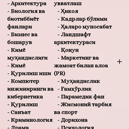
- Архитектура
қувватлаш
- Биология ва
- Ҳикоя
биотиббиёт
- Кадрлар бўлими
фанлари
- Ҳалқаро муносабат
- Бизнес ва
- Ландшафт
бошқарув
архитектураси
- Кимё
- Қонун
муҳандислиги
- Маркетинг ва
- Кимё
жамоат билан алоқа
- Қурилиш иши
(PR)
- Компютер
- Муҳандислик
инжиниринги ва
- Ғамхўрлик
кибернетика
- Парамедик фан
- Қурилиш
- Жисмоний тарбия
- Санъат
ва спорт
- Криминология
- Дорихона
- Драма
- Психология