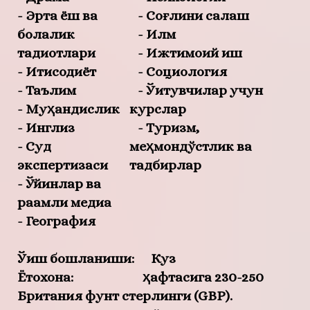
- Эрта ёш ва
- Соғлиқни сақлаш
болалик
- Илм
тадқиқотлари
- Ижтимоий иш
- Иқтисодиёт
- Социология
- Таълим
- Ўқитувчилар учун
- Муҳандислик
курслар
- Инглиз
- Туризм,
- Суд
меҳмондўстлик ва
экспертизаси
тадбирлар
- Ўйинлар ва
рақамли медиа
- География
Ўқиш бошланиши: Куз
Ётоқхона: ҳафтасига 230-250
Британия фунт стерлинги (GBP).