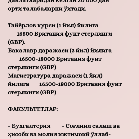
давлатларидан келган 20 000 дан
ортиқ талабаларни ўқитади.
Тайёрлов курси (1 йил) йилига
16500 Британия фунт стерлинги
(GBP).
Бакалавр даражаси (3 йил) йилига
16500-18000 Британия фунт
стерлинги (GBP)
Магистратура даражаси (1 йил)
йилига 16500-18000 Британия фунт
стерлинги (GBP)
ФАКУЛЬТЕТЛАР:
- Бухгалтерия
- Соғлиқни сақлаш ва
ҳисоби ва молия
ижтимоий қўллаб-