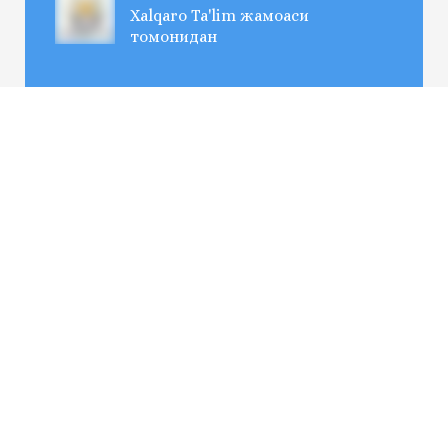
Xalqaro Ta'lim жамоаси
томонидан