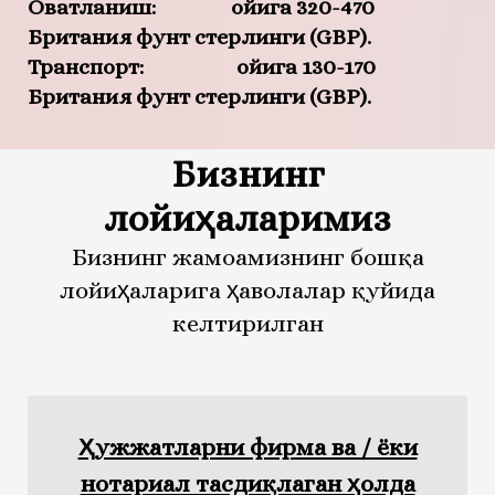
Овқатланиш: ойига 320-470
Британия фунт стерлинги (GBP).
Транспорт: ойига 130-170
Британия фунт стерлинги (GBP).
Бизнинг
лойиҳаларимиз
Бизнинг жамоамизнинг бошқа
лойиҳаларига ҳаволалар қуйида
келтирилган
Ҳужжатларни фирма ва / ёки
нотариал тасдиқлаган ҳолда