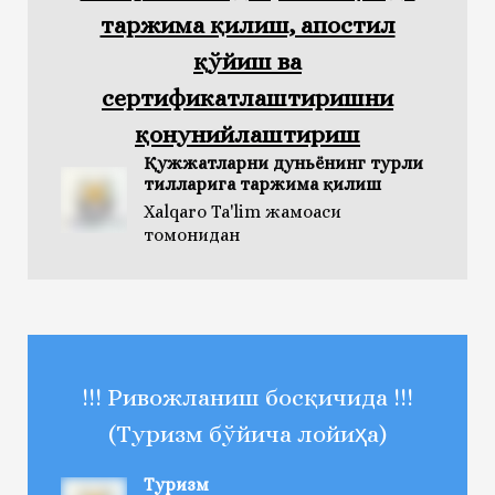
таржима қилиш, апостил
қўйиш ва
сертификатлаштиришни
қонунийлаштириш
Қужжатларни дуньёнинг турли
тилларига таржима қилиш
Xalqaro Ta'lim жамоаси
томонидан
!!! Ривожланиш босқичида !!!
(Туризм бўйича лойиҳа)
Туризм