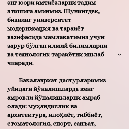
энг юқори имтиёзларни тақдим
этишига аминмиз. Шунингдек,
бизнинг университет
модернизация ва тараққиёт
вазифасида мамлакатимиз учун
зарур бўлган илмий билимларни
ва технологик тараққиётни ишлаб
чиқаради.
Бакалавриат дастурларимиз
қуйидаги йўналишларда кенг
қамровли йўналишларни қамраб
олади: муҳандислик ва
архитектура, илоҳиёт, тиббиёт,
стоматология, спорт, санъат,