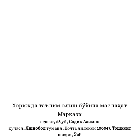
Хорижда таълим олиш бўйича маслаҳат
Маркази
1
қават
, 68
уй
, Садик Азимов
кўчаси
, Яшнобод
тумани
,
Почта индекси
100047, Тошкент
шаҳри
,
Ўз
Р