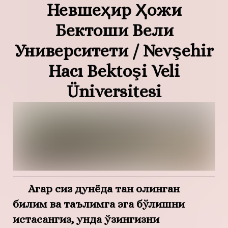
Невшеҳир Ҳожи
Бектоши Вели
Университети / Nevşehir
Hacı Bektoşi Veli
Üniversitesi
Агар сиз дунёда тан олинган
билим ва таълимга эга бўлишни
истасангиз, унда ўзингизни