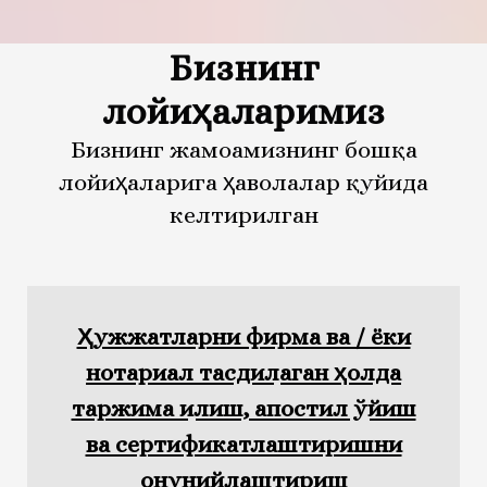
Бизнинг
лойиҳаларимиз
Бизнинг жамоамизнинг бошқа
лойиҳаларига ҳаволалар қуйида
келтирилган
Ҳужжатларни фирма ва / ёки
нотариал тасдиқлаган ҳолда
таржима қилиш, апостил қўйиш
ва сертификатлаштиришни
қонунийлаштириш