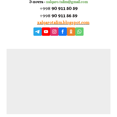
Э-почта
-
xalqaro.talim@gmail.com
+998
90 911 50 59
+998
90 911 56 59
xalqarotalim.blogspot.com