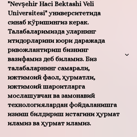
"Nevşehir Haci Bektashi Veli
Universitesi" университетида
синаб кўришингиз керак.
Талабаларимизда уларнинг
иқтидорларини юқори даражада
ривожлантириш бизнинг
вазифамиз деб биламиз. Биз
талабаларнинг самарали,
ижтимоий фаол, ҳурматли,
ижтимоий шароитларга
мослашувчан ва замонавий
технологиялардан фойдаланишга
қизиқиш билдириш истагини ҳурмат
қиламиз ва ҳурмат қиламиз.