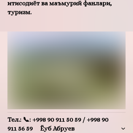
иқтисодиёт ва маъмурий фанлари,
туризм.
Teл.: 📞: +998 90 911 50 59 / +998 90
911 56 59 Ёқуб Абруев