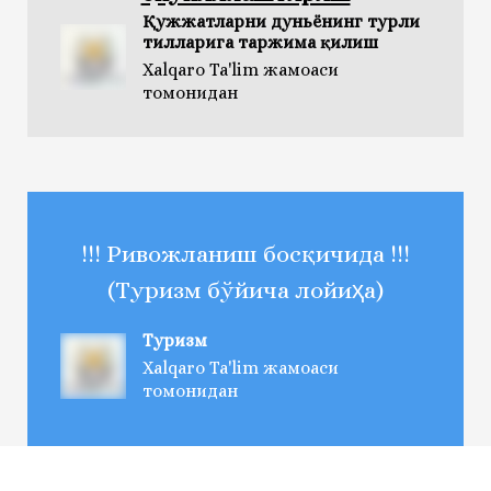
Қужжатларни дуньёнинг турли
тилларига таржима қилиш
Xalqaro Ta'lim жамоаси
томонидан
!!! Ривожланиш босқичида !!!
(Туризм бўйича лойиҳа)
Туризм
Xalqaro Ta'lim жамоаси
томонидан