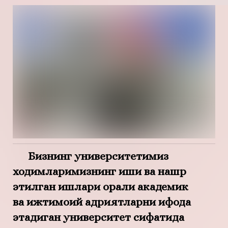
Бизнинг университетимиз
ходимларимизнинг иши ва нашр
этилган ишлари орқали академик
ва ижтимоий қадриятларни ифода
этадиган университет сифатида