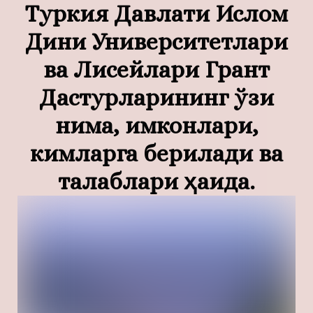
Туркия Давлати Ислом
Дини Университетлари
ва Лисейлари Грант
Дастурларининг ўзи
нима, имконлари,
кимларга берилади ва
талаблари ҳақида.