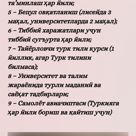
та’минлаш ҳар йили;
5 – Бепул овқатланиш (лисейда 3
маҳал, университетларда 2 маҳал);
6 – Тиббий харажатлари учун
тиббий сугъурта ҳар йили;
7 – Тайёрловчи турк тили курси (1
йиллик, агар Турк тилини
билмаса);
8 – Университет ва талим
жараёнида турли маданий ва
саёҳат тадбирлари;
9 – Самолёт авиачиптаси (Туркияга
ҳар йили бориш ва қайтиш учун)