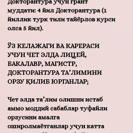
Докторантура
учун грант
муддати: 4 йил Докторантура (1
йиллик турк тили тайёрлов курси
олса 5 йил).
ЎЗ КЕЛАЖАГИ ВА КАРЕРАСИ
УЧУН ЧЕТ ЭЛДА ЛИЦЕЙ,
БАКАЛАВР, МАГИСТР,
ДОКТОРАНТУРА ТА’ЛИМИНИ
ОРЗУ ҚИЛИБ ЮРГАНЛАР;
Чет элда та’лим олишни истаб
аммо моддий сабаблар туфайли
орзусини амалга
оширолмаётганлар учун катта