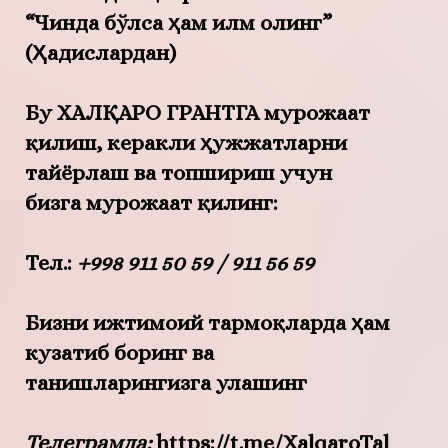
“Чинда бўлса ҳам илм олинг”
(Ҳадислардан)
Бу ХАЛҚАРО ГРАНТГА мурожаат
қилиш, керакли ҳужжатларни
тайёрлаш ва топшириш учун
бизга мурожаат қилинг:
Тел.:
+998 911 50 59 / 911 56 59
Бизни ижтимоий тармоқларда ҳам
кузатиб боринг ва
танишларингизга улашинг
Телеграмда:
https://t.me/XalqaroTal