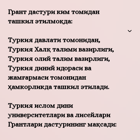
Грант дастури ким томидан
ташкил этилмоқда:
Туркия давлати томонидан,
Туркия Халқ талими вазирлиги,
Туркия олий талим вазирлиги,
Туркия диний идораси ва
жамғармаси томонидан
ҳамкорликда ташкил этилади.
Туркия ислом дини
университетлари ва лисейлари
Грантлари дастурининг мақсади: