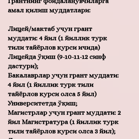
Грантнинг фойдаланувчиларга
амал қилиш муддатлари:
Лицей/мактаб
учун грант
муддати: 4 йил (1 йиллик турк
тили тайёрлов курси ичида)
Лицейда ўқиш (9-10-11-12 синф
дастури);
Бакалаврлар
учун грант муддати:
4 йил (1 йиллик турк тили
тайёрлов курси олса 5 йил)
Университетда ўқиш;
Магистрлар
учун грант муддати: 2
йил Магистратура (1 йиллик турк
тили тайёрлов курси олса 3 йил);