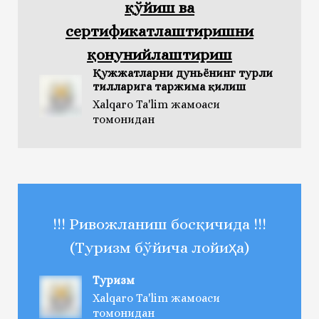
қўйиш ва
сертификатлаштиришни
қонунийлаштириш
Қужжатларни дуньёнинг турли
тилларига таржима қилиш
Xalqaro Ta'lim жамоаси
томонидан
!!! Ривожланиш босқичида !!!
(Туризм бўйича лойиҳа)
Туризм
Xalqaro Ta'lim жамоаси
томонидан