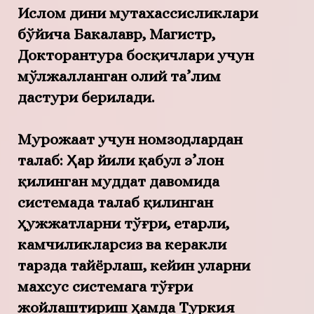
Ислом дини мутахассисликлари
бўйича Бакалавр, Магистр,
Докторантура босқичлари учун
мўлжалланган олий та’лим
дастури берилади.
Мурожаат учун номзодлардан
талаб:
Ҳар йили қабул э’лон
қилинган муддат давомида
системада талаб қилинган
ҳужжатларни тўғри, етарли,
камчиликларсиз ва керакли
тарзда тайёрлаш, кейин уларни
махсус системага тўғри
жойлаштириш ҳамда Туркия