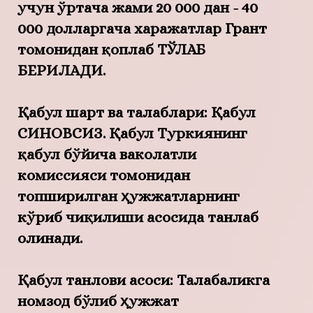
учун ўртача жами 20 000 дан - 40
000 долларгача харажатлар Грант
томонидан қоплаб ТЎЛАБ
БЕРИЛАДИ.
Қабул шарт ва талаблари:
Қабул
СИНОВСИЗ. Қабул Туркиянинг
қабул бўйича ваколатли
комиссияси томонидан
топширилган ҳужжатларнинг
кўриб чиқилиши асосида танлаб
олинади.
Қабул танлови асоси:
Талабаликга
номзод бўлиб ҳужжат