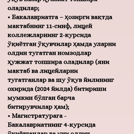
оладилар;
• Бакалавриатга – ҳозирги вақтда
мактабнинг 11-синф, лицей
коллежларнинг 2-курсида
ўқиётган ўқувчилар ҳамда уларни
олдин тугатган номзодлар
ҳужжат топшира оладилар (яни
мактаб ва лицейларни
тугатганлар ва шу ўқув йилининг
охирида (2024 йилда) битириши
мумкин бўлган барча
битирувчилар ҳам);
• Магистратурага -
Бакалавриатнинг 4-курсида
ўқиётганлар ва уни олдин