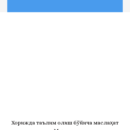
Хорижда таълим олиш бўйича маслаҳат