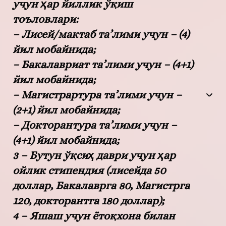
учун ҳар йиллик ўқиш
тоъловлари:
– Лисей/мактаб та’лими учун – (4)
йил мобайнида;
– Бакалавриат та’лими учун – (4+1)
йил мобайнида;
– Магистрартура та’лими учун –
(2+1) йил мобайнида;
– Докторантура та’лими учун –
(4+1) йил мобайнида;
3 – Бутун ўқсиҳ даври учун ҳар
ойлик стипендия (лисейда 50
доллар, Бакалаврга 80, Магистрга
120, докторантга 180 доллар);
4 – Яшаш учун ётоқхона билан