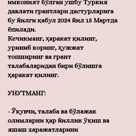
имконият бўлган ушбу Туркия
давлати грантлари дастурларига
бу йилги қабул 2024 йил 15 Мартда
ёпилади.
Кечикманг, ҳаракат қилинг,
уриниб коринг, ҳужжат
топширинг ва грант
талабаларидан бири бўлишга
ҳаракат қилинг.
УНУТМАНГ:
- Ўқувчи, талаба ва бўлажак
олимларни ҳар йиллик ўқиш ва
яшаш харажатларини