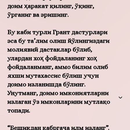
доим ҳаракат қилинг, ўқинг,
ўрганиг ва эришинг.
Бу каби турли Грант дастурлари
эса бу та’лим олиш йўлингиздаги
молиявий дастаклар бўлиб,
улардан хоҳ фойдаланинг хоҳ
фойдаланманг, аммо билим олиб
яхши мутахассис бўлиш учун
доимо изланишда бўлинг.
Унутманг, доимо имкониятларни
излаган ўз имконларини мутлақо
топади.
“Бешикдан қабргача илм изланг”.