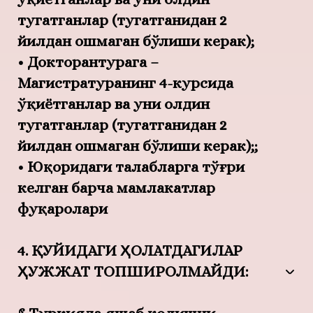
тугатганлар (тугатганидан 2
йилдан ошмаган бўлиши керак);
• Докторантурага –
Магистратуранинг 4-курсида
ўқиётганлар ва уни олдин
тугатганлар (тугатганидан 2
йилдан ошмаган бўлиши керак);;
• Юқоридаги талабларга тўғри
келган барча мамлакатлар
фуқаролари
4. ҚУЙИДАГИ ҲОЛАТДАГИЛАР
ҲУЖЖАТ ТОПШИРОЛМАЙДИ: