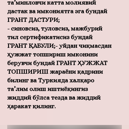
та’минловчи катта молиявий
дастак ва имкониятга эга бундай
ГРАНТ ДАСТУРИ;
- синовсиз, туловсиз, мажбурий
тил сертификатисиз бундай
ГРАНТ ҚАБУЛИ;- уйдан чиқмасдан
ҳужжат топшириш имконини
берувчи бундай
ГРАНТ ҲУЖЖАТ
ТОПШИРИШ жараёни қадрини
билинг ва Туркияда халқаро
та’лим олиш иштиёқингиз
жиддий бўлса тезда ва жиддий
ҳаракат қилинг.