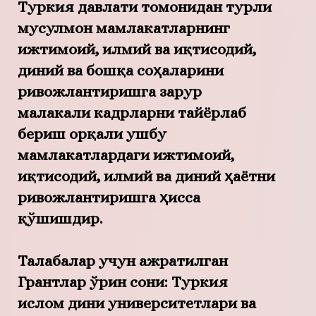
Туркия давлати томонидан турли
мусулмон мамлакатларнинг
ижтимоий, илмий ва иқтисодий,
диний ва бошқа соҳаларини
ривожлантиришга зарур
малакали кадрларни тайёрлаб
бериш орқали ушбу
мамлакатлардаги ижтимоий,
иқтисодий, илмий ва диний ҳаётни
ривожлантиришга ҳисса
қўшишдир.
Талабалар учун ажратилган
Грантлар ўрин сони:
Туркия
ислом дини университетлари ва