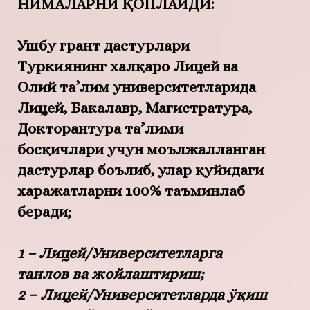
НИМАЛАРНИ ҚОПЛАЙДИ:
Ушбу грант дастурлари
Туркиянинг халқаро Лицей ва
Олий та’лим университетларида
Лицей, Бакалавр, Магистратура,
Докторантура та’лими
босқичлари учун моължалланган
дастурлар боълиб, улар қуйидаги
харажатларни 100% таъминлаб
беради;
1 – Лицей/Университетларга
танлов ва жойлаштириш;
2 – Лицей/Университетларда ўқиш