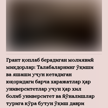
Грант қоплаб берадиган молиявий
миқдорлар:
Талабаларнинг ўқиши
ва яшаши учун кетадиган
юқоридаги барча харажатлар ҳар
университетлар учун ҳар хил
болиб университет ва йўналишлар
турига кўра бутун ўқиш даври