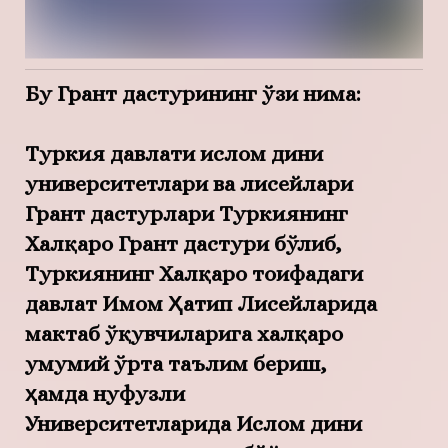
Бу Грант дастурининг ўзи нима:
Туркия давлати ислом дини
университетлари ва лисейлари
Грант дастурлари Туркиянинг
Халқаро Грант
дастури бўлиб,
Туркиянинг Халқаро тоифадаги
давлат Имом Ҳатип Лисейларида
мактаб ўқувчиларига халқаро
умумий ўрта таълим
бериш,
ҳамда нуфузли
Университетларида
Ислом дини