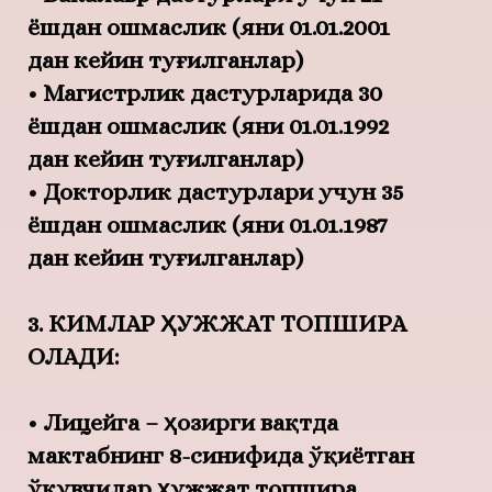
ёшдан ошмаслик (яни 01.01.2001
дан кейин туғилганлар)
• Магистрлик дастурларида 30
ёшдан ошмаслик (яни 01.01.1992
дан кейин туғилганлар)
• Докторлик дастурлари учун 35
ёшдан ошмаслик (яни 01.01.1987
дан кейин туғилганлар)
3. КИМЛАР ҲУЖЖАТ ТОПШИРА
ОЛАДИ:
• Лицейга – ҳозирги вақтда
мактабнинг 8-синифида ўқиётган
ўқувчилар ҳужжат топшира