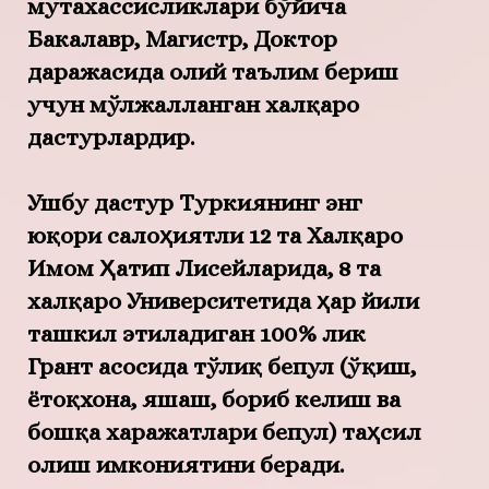
мутахассисликлари бўйича
Бакалавр, Магистр, Доктор
даражасида олий таълим бериш
учун мўлжалланган халқаро
дастурлардир.
Ушбу дастур Туркиянинг энг
юқори салоҳиятли 12 та Халқаро
Имом Ҳатип Лисейларида, 8 та
халқаро Университетида ҳар йили
ташкил этиладиган 100% лик
Грант асосида тўлиқ бепул (ўқиш,
ётоқхона, яшаш, бориб келиш ва
бошқа харажатлари бепул) таҳсил
олиш имкониятини беради.