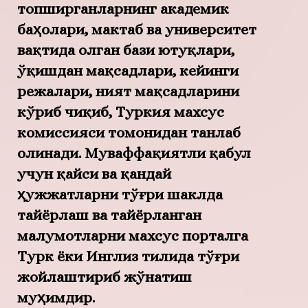
топширганларнинг академик
баҳолари, мактаб ва университет
вақтида олган бази ютуқлари,
ўқишдан мақсадлари, кейинги
режалари, ният мақсадларини
кўриб чиқиб, Туркия махсус
комиссияси томонидан танлаб
олинади. Муваффақиятли қабул
учун қайси ва қандай
ҳужжатларни тўғри шаклда
тайёрлаш ва тайёрланган
малумотларни махсус порталга
Турк ёки Инглиз тилида тўғри
жойлаштириб жўнатиш
муҳимдир.