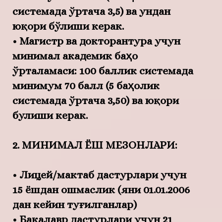
системада ўртача 3,5) ва ундан
юқори бўлиши керак.
• Магистр ва докторантура учун
минимал академик баҳо
ўрталамаси: 100 баллик системада
минимум 70 балл (5 баҳолик
системада ўртача 3,50) ва юқори
булиши керак.
2. МИНИМАЛ ЁШ МЕЗОНЛАРИ:
• Лицей/мактаб дастурлари учун
15 ёшдан ошмаслик (яни 01.01.2006
дан кейин туғилганлар)
• Бакалавр дастурлари учун 21