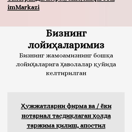
imMarkazi
Бизнинг
лойиҳаларимиз
Бизнинг жамоамизнинг бошқа
лойиҳаларига ҳаволалар қуйида
келтирилган
Ҳужжатларни фирма ва / ёки
нотариал тасдиқлаган ҳолда
таржима қилиш, апостил