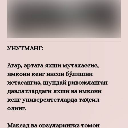
УНУТМАНГ:
Агар, эртага яхши мутахассис,
имкони кенг инсон бўлишни
истасангиз, шундай ривожланган
давлатлардаги яхши ва имкони
кенг университетларда таҳсил
олинг.
Мақсад ва орзуларингиз томон