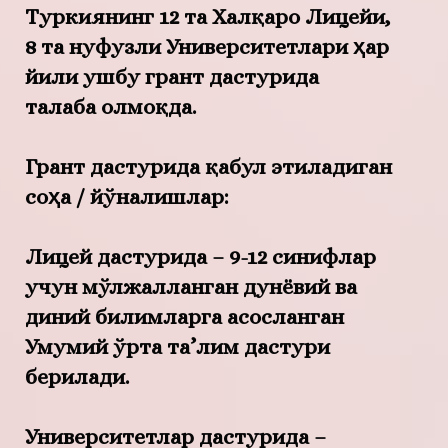
Туркиянинг 12 та Халқаро Лицейи,
8 та нуфузли Университетлари ҳар
йили ушбу грант дастурида
талаба олмоқда.
Грант дастурида қабул этиладиган
соҳа / йўналишлар:
Лицей дастурида – 9-12 синифлар
учун мўлжалланган дунёвий ва
диний билимларга асосланган
Умумий ўрта та’лим дастури
берилади.
Университетлар дастурида –