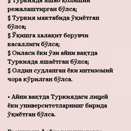
§ Туркияда яшаб қолишни
режалаштирган бўлса;
§ Туркия мактабида ўқиётган
бўлса;
§ Ўқишга халақит берувчи
касаллиги бўлса;
§ Оиласи ёки ўзи айни вақтда
Туркияда яшаётган бўлса;
§ Олдин судланган ёки интизомий
чора кўрилган бўлса.
• Айни вақтда Туркиядаги лицей
ёки университетларнинг бирида
ўқиётган бўлса.