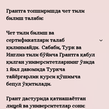
Грантга топширишда чет тили
билиш талаби:
Чет тили билиш ва
сертификатлари талаб
қилинмайди. Сабаби, Турк ва
Инглиз тили бўйича Грантга қабул
қилган университетларнинг ўзида
1 йил давомида Туркча
тайёргарлик курси қўшимча
бепул ўқитилади.
Грант дастурида қатнашаётган
лицей ва университетлар сони: