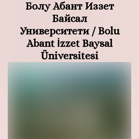
Болу Абант Иззет
Байсал
Университети / Bolu
Abant İzzet Baysal
Üniversitesi