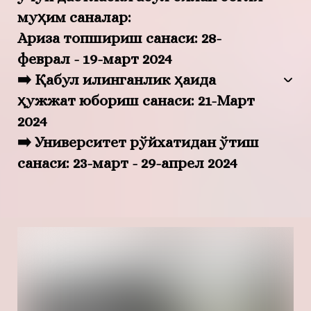
муҳим саналар:
Ариза топшириш санаси: 28-
феврал - 19-март 2024
➡️ Қабул қилинганлик ҳақида
ҳужжат юбориш санаси: 21-Март
2024
➡️ Университет рўйхатидан ўтиш
санаси: 23-март - 29-апрел 2024