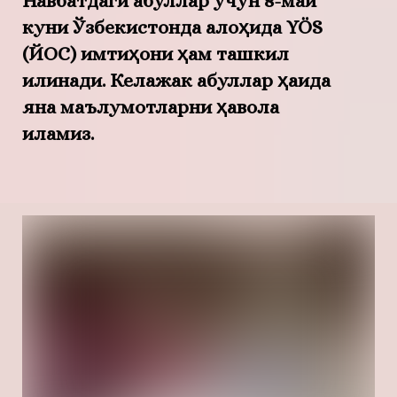
Навбатдаги қабуллар учун 8-май
куни Ўзбекистонда алоҳида YÖS
(ЙОС) имтиҳони ҳам ташкил
қилинади. Келажак қабуллар ҳақида
яна маълумотларни ҳавола
қиламиз.