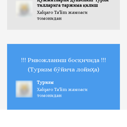
тилларига таржима қилиш
Xalqaro Ta'lim жамоаси
томонидан
!!! Ривожланиш босқичида !!!
(Туризм бўйича лойиҳа)
Туризм
Xalqaro Ta'lim жамоаси
томонидан