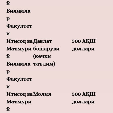
й
Билимла
р
Факултет
и
Иқтисод ва
Давлат
500 АҚШ
Маъмури
бошқаруви
доллари
й
(кечки
Билимла
таълим)
р
Факултет
и
Иқтисод ва
Молия
500 АҚШ
Маъмури
доллари
й