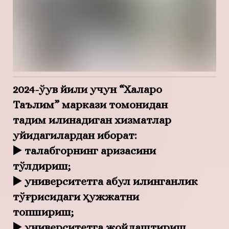
2024-ўқув йили учун “Халқаро
Таълим” маркази томонидан
тақдим қилинадиган хизматлар
қуйидагилардан иборат:
▶️ талабгорнинг аризасини
тўлдириш;
▶️ университетга қабул қилинганлик
тўғрисидаги ҳужжатни
топшириш;
▶️ университетга жойлаштириш