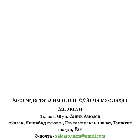
Хорижда таълим олиш бўйича маслаҳат
Маркази
1
қават
, 68
уй
, Садик Азимов
кўчаси
, Яшнобод
тумани
,
Почта индекси
100047, Тошкент
шаҳри
,
Ўз
Р
Э-почта
-
xalqaro.talim@gmail.com