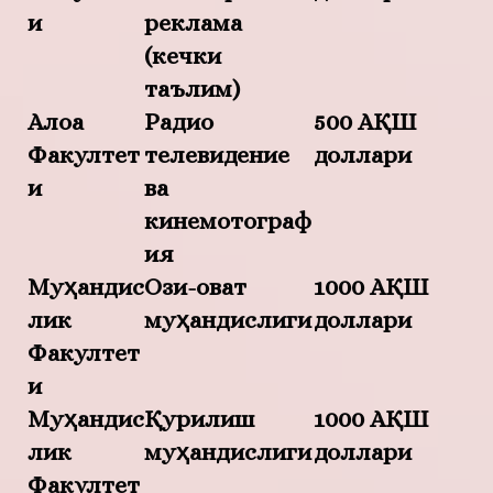
и
реклама
(кечки
таълим)
Алоқа
Радио
500 АҚШ
Факултет
телевидение
доллари
и
ва
кинемотограф
ия
Муҳандис
Озиқ-овқат
1000 АҚШ
лик
муҳандислиги
доллари
Факултет
и
Муҳандис
Қурилиш
1000 АҚШ
лик
муҳандислиги
доллари
Факултет