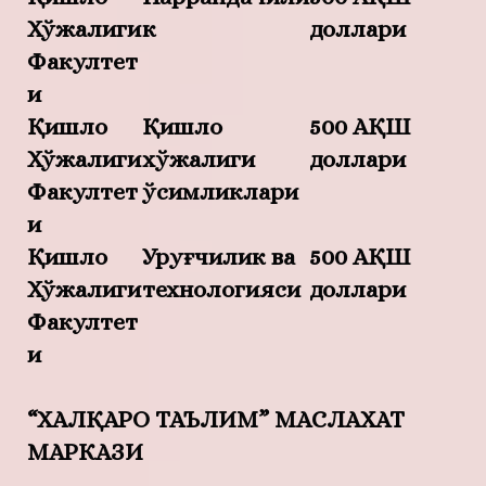
Хўжалиги
к
доллари
Факултет
и
Қишлоқ
Қишлоқ
500 АҚШ
Хўжалиги
хўжалиги
доллари
Факултет
ўсимликлари
и
Қишлоқ
Уруғчилик ва
500 АҚШ
Хўжалиги
технологияси
доллари
Факултет
и
“ХАЛҚАРО ТАЪЛИМ” МАСЛАХАТ
МАРКАЗИ