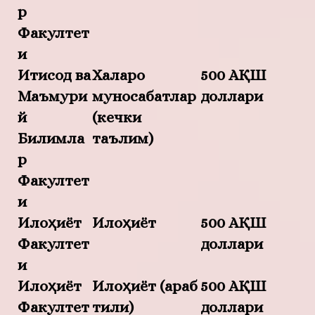
р
Факултет
и
Иқтисод ва
Халқаро
500 АҚШ
Маъмури
муносабатлар
доллари
й
(кечки
Билимла
таълим)
р
Факултет
и
Илоҳиёт
Илоҳиёт
500 АҚШ
Факултет
доллари
и
Илоҳиёт
Илоҳиёт (араб
500 АҚШ
Факултет
тили)
доллари