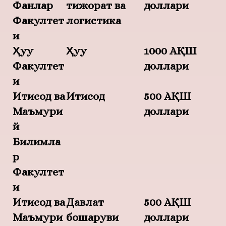
Фанлар
тижорат ва
доллари
Факултет
логистика
и
Ҳуқуқ
Ҳуқуқ
1000 АҚШ
Факултет
доллари
и
Иқтисод ва
Иқтисод
500 АҚШ
Маъмури
доллари
й
Билимла
р
Факултет
и
Иқтисод ва
Давлат
500 АҚШ
Маъмури
бошқаруви
доллари