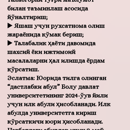
билан таъминлаш асосида
йўналтириш;
▶️ Яшаш учун рухсатнома олиш
жараёнида кўмак бериш;
▶️ Талабалик ҳаёти давомида
шахсий ёки ижтимоий
масалаларни ҳал қилишда ёрдам
кўрсатиш.
Эслатма: Юқорида тилга олинган
“дастлабки қабул” Болу давлат
университетининг 2024-ўқув йили
учун илк қабули ҳисобланади. Илк
қабулда университетга кириш
кўрсаткичи юқори ҳисобланади.