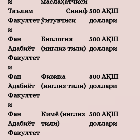
и
маслаҳатчиси
Таълим
Синиф
500 АҚШ
Факултет
ўқитувчиси
доллари
и
Фан
Биология
500 АҚШ
Адабиёт
(инглиз тили)
доллари
Факултет
и
Фан
Физика
500 АҚШ
Адабиёт
(инглиз тили)
доллари
Факултет
и
Фан
Кимё (инглиз
500 АҚШ
Адабиёт
тили)
доллари
Факултет