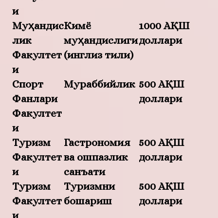
и
Муҳандис
Кимё
1000 АҚШ
лик
муҳандислиги
доллари
Факултет
(инглиз тили)
и
Спорт
Мураббийлик
500 АҚШ
Фанлари
доллари
Факултет
и
Туризм
Гастрономия
500 АҚШ
Факултет
ва ошпазлик
доллари
и
санъати
Туризм
Туризмни
500 АҚШ
Факултет
бошқариш
доллари
и