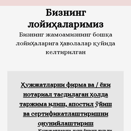
Бизнинг
лойиҳаларимиз
Бизнинг жамоамизнинг бошқа
лойиҳаларига ҳаволалар қуйида
келтирилган
Ҳужжатларни фирма ва / ёки
нотариал тасдиқлаган ҳолда
таржима қилиш, апостил қўйиш
ва сертификатлаштиришни
қонунийлаштириш
Қужжатларни дуньёнинг турли