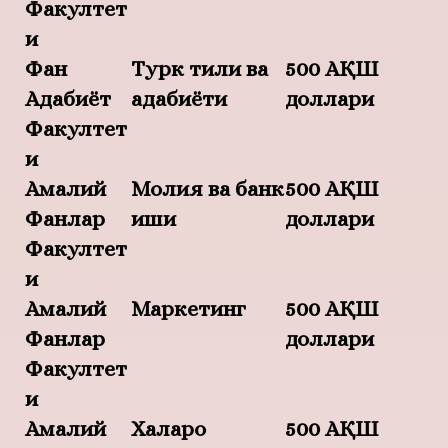
Факултет
и
Фан
Турк тили ва
500 АҚШ
Адабиёт
адабиёти
доллари
Факултет
и
Амалий
Молия ва банк
500 АҚШ
Фанлар
иши
доллари
Факултет
и
Амалий
Маркетинг
500 АҚШ
Фанлар
доллари
Факултет
и
Амалий
Халқаро
500 АҚШ