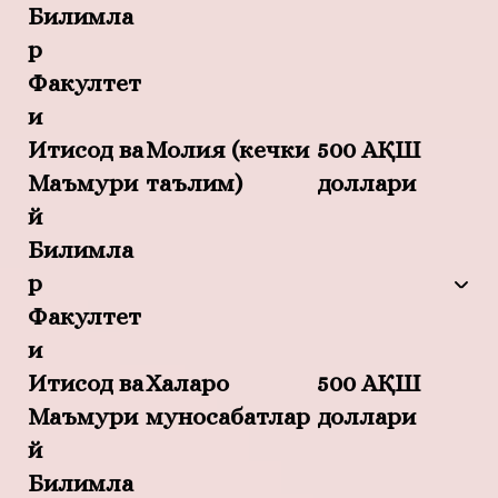
Билимла
р
Факултет
и
Иқтисод ва
Молия (кечки
500 АҚШ
Маъмури
таълим)
доллари
й
Билимла
р
Факултет
и
Иқтисод ва
Халқаро
500 АҚШ
Маъмури
муносабатлар
доллари
й
Билимла