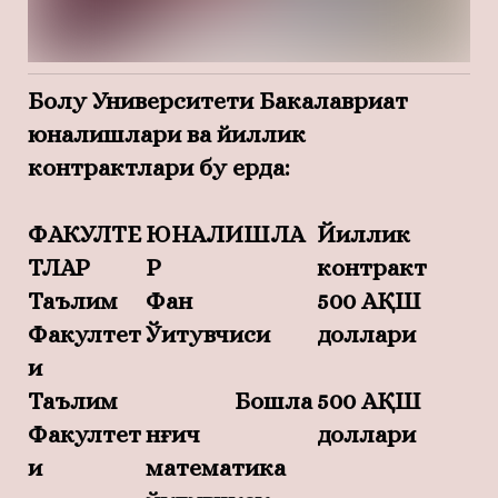
Болу Университети Бакалавриат
юналишлари ва йиллик
контрактлари бу ерда:
ФАКУЛТЕ
ЮНАЛИШЛА
Йиллик
ТЛАР
Р
контракт
Таълим
Фан
500 АҚШ
Факултет
Ўқитувчиси
доллари
и
Таълим
Бошла
500 АҚШ
Факултет
нғич
доллари
и
математика