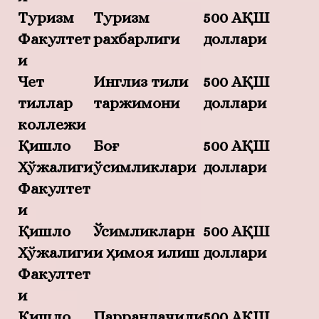
Туризм
Туризм
500 АҚШ
Факултет
рахбарлиги
доллари
и
Чет
Инглиз тили
500 АҚШ
тиллар
таржимони
доллари
коллежи
Қишлоқ
Боғ
500 АҚШ
Хўжалиги
ўсимликлари
доллари
Факултет
и
Қишлоқ
Ўсимликларн
500 АҚШ
Хўжалиги
и ҳимоя қилиш
доллари
Факултет
и
Қишлоқ
Паррандачили
500 АҚШ