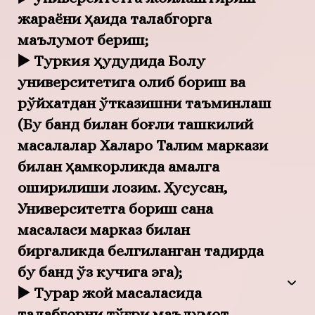
жараёни ҳақида талабгорга
маълумот бериш;
▶️ Туркия ҳудудида Болу
университетига олиб бориш ва
рўйхатдан ўтказишни таъминлаш
(Бу банд билан боғлиқ ташкилий
масалалар Халқаро Талим маркази
билан ҳамкорликда амалга
оширилиши лозим. Хусусан,
Университетга бориш сана
масаласи марказ билан
биргаликда белгиланган тақдирда
бу банд ўз кучига эга);
▶️ Турар жой масаласида
талабгорни тўғри маълумот