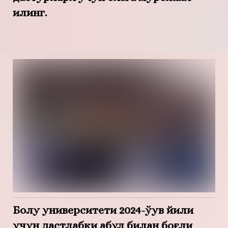
қилинг.
Болу университети 2024-ўқув йили
учун дастлабки қабул билан боғлиқ