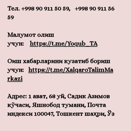
Тел. +998 90 911 50 59, +998 90 911 56
59
Малумот олиш
учун:
https
://
t
.
me
/
Yoqub
_
TA
Оқиш хабарларини кузатиб бориш
учун:
https
://
t
.
me
/
XalqaroTalimMa
rkazi
Адрес:
1 қават, 68 уй, Садик Азимов
кўчаси, Яшнобод тумани, Почта
индекси 100047, Тошкент шаҳри, Ўз