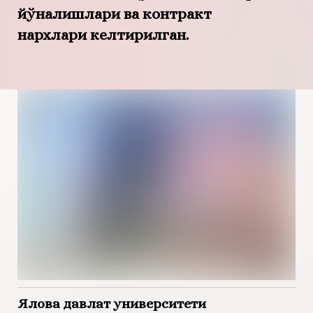
йўналишлари ва контракт
нархлари келтирилган.
Ялова давлат университети