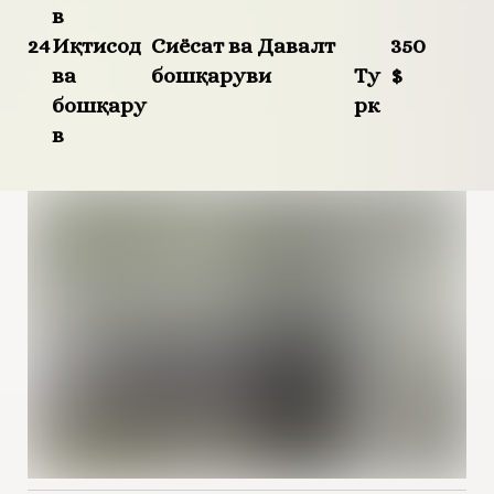
в
24
Иқтисод
Сиёсат ва Давалт
350
ва
бошқаруви
Ту
$
бошқару
рк
в