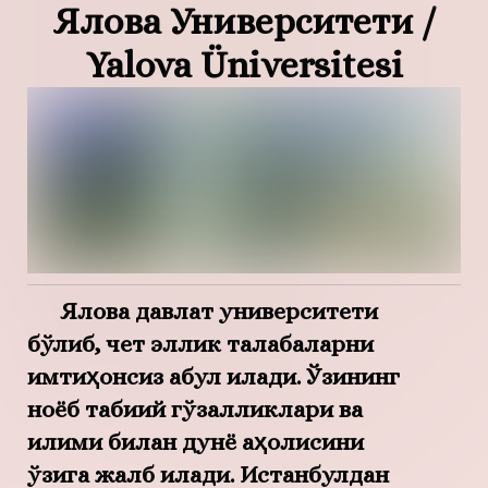
Ялова Университети /
Yalova Üniversitesi
Ялова давлат университети
бўлиб, чет эллик талабаларни
имтиҳонсиз қабул қилади. Ўзининг
ноёб табиий гўзалликлари ва
иқлими билан дунё аҳолисини
ўзига жалб қилади. Истанбулдан