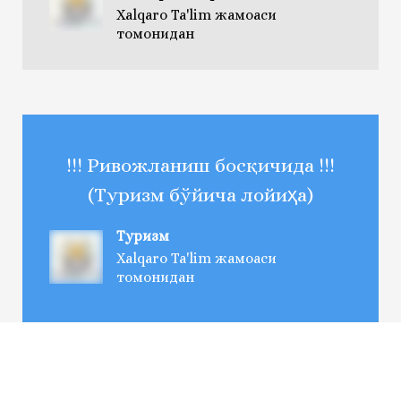
Xalqaro Ta'lim жамоаси
томонидан
!!! Ривожланиш босқичида !!!
(Туризм бўйича лойиҳа)
Туризм
Xalqaro Ta'lim жамоаси
томонидан