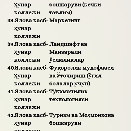
ҳунар
бошқаруви (кечки
коллежи
таълим)
38
Ялова касб-
Маркетинг
ҳунар
коллежи
39
Ялова касб-
Ландшафт ва
ҳунар
Манзарали
коллежи
ўсимликлар
40
Ялова касб-
Фуқоролик мудофааси
ҳунар
ва Ўточириш (ўғил
коллежи
болалар учун)
41
Ялова касб-
Тўқимачилик
ҳунар
технологияси
коллежи
42
Ялова касб-
Туризм ва Меҳмонхона
ҳунар
бошқаруви
коллежи