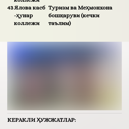
43
Ялова касб
Туризм ва Меҳмонхона
-ҳунар
бошқаруви (кечки
коллежи
таълим)
КЕРАКЛИ ҲУЖЖАТЛАР: