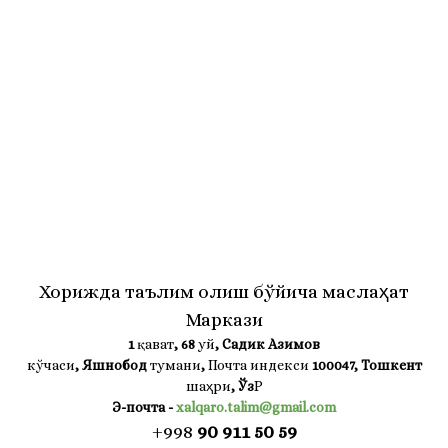
Хорижда таълим олиш бўйича маслаҳат
Маркази
1
қават
, 68
уй
, Садик Азимов
кўчаси
, Яшнобод
тумани
,
Почта индекси
100047, Тошкент
шаҳри
,
Ўз
Р
Э-почта
-
xalqaro.talim@gmail.com
+998
90 911 50 59