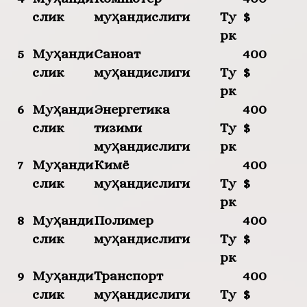
слик
муҳандислиги
Ту
$
рк
5
Муҳанди
Саноат
400
слик
муҳандислиги
Ту
$
рк
6
Муҳанди
Энергетика
400
слик
тизими
Ту
$
муҳандислиги
рк
7
Муҳанди
Кимё
400
слик
муҳандислиги
Ту
$
рк
8
Муҳанди
Полимер
400
слик
муҳандислиги
Ту
$
рк
9
Муҳанди
Транспорт
400
слик
муҳандислиги
Ту
$