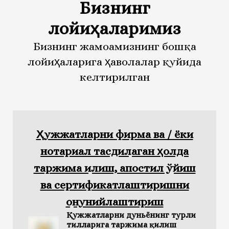
Бизнинг
лойиҳаларимиз
Бизнинг жамоамизнинг бошқа
лойиҳаларига ҳаволалар қуйида
келтирилган
Ҳужжатларни фирма ва / ёки
нотариал тасдиқлаган ҳолда
таржима қилиш, апостил қўйиш
ва сертификатлаштиришни
қонунийлаштириш
Қужжатларни дуньёнинг турли
тилларига таржима қилиш