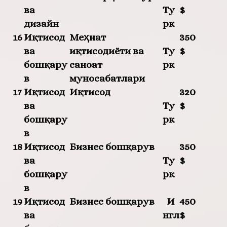
ва
Ту
$
дизайн
рк
16
Иқтисод
Меҳнат
350
ва
иқтисодиёти ва
Ту
$
бошқару
саноат
рк
в
муносабатлари
17
Иқтисод
Иқтисод
320
ва
Ту
$
бошқару
рк
в
18
Иқтисод
Бизнес бошқарув
350
ва
Ту
$
бошқару
рк
в
19
Иқтисод
Бизнес бошқарув
И
450
ва
нгл
$