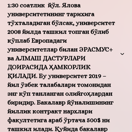
1:30 соатлик йўл. Ялова
университетининг тарихига
тўхталадиган бўлсак, университет
2008 йилда ташкил топган бўлиб
кўплаб Европадаги
университетлар билан ЭРАСМУС+
ва АЛМАШ ДАСТУРЛАРИ
ДОИРАСИДА ҲАМКОРЛИК
ҚИЛАДИ. Бу университет 2019 –
йил ўзбек талабалари томонидан
энг кўп танланган олийгоҳлардан
биридир. Бакалавр йўналишининг
йиллик контракт нархлари
факултетига қараб ўртача 500$ ни
ташкил қилади. Қуйида бакалавр