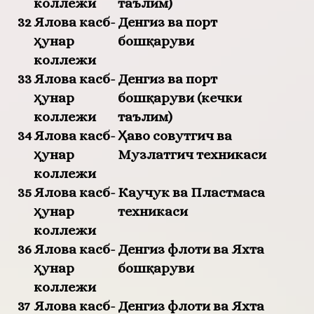
коллежи
таълим)
32
Ялова касб-
Денгиз ва порт
ҳунар
бошқаруви
коллежи
33
Ялова касб-
Денгиз ва порт
ҳунар
бошқаруви (кечки
коллежи
таълим)
34
Ялова касб-
Ҳаво совутгич ва
ҳунар
Музлатгич техникаси
коллежи
35
Ялова касб-
Каучук ва Пластмаса
ҳунар
техникаси
коллежи
36
Ялова касб-
Денгиз флоти ва Яхта
ҳунар
бошқаруви
коллежи
37
Ялова касб-
Денгиз флоти ва Яхта