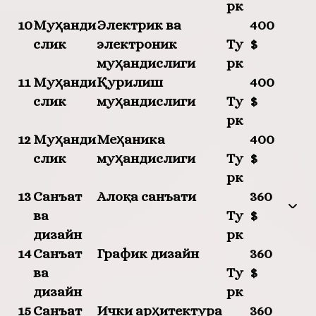
рк
10
Муҳанди
Электрик ва
400
слик
электроник
Ту
$
муҳандислиги
рк
11
Муҳанди
Қурилиш
400
слик
муҳандислиги
Ту
$
рк
12
Муҳанди
Меҳаника
400
слик
муҳандислиги
Ту
$
рк
13
Санъат
Алоқа санъати
360
ва
Ту
$
дизайн
рк
14
Санъат
График дизайн
360
ва
Ту
$
дизайн
рк
15
Санъат
Ички арҳитектура
360