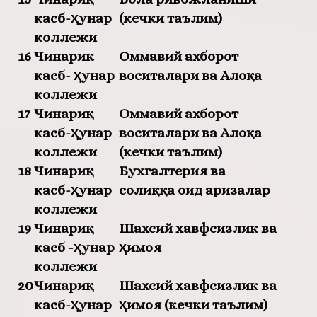
касб-ҳунар
(кечки таълим)
коллежи
16
Чинарик
Оммавий ахборот
касб- ҳунар
воситалари ва Алоқа
коллежи
17
Чинариқ
Оммавий ахборот
касб-ҳунар
воситалари ва Алоқа
коллежи
(кечки таълим)
18
Чинариқ
Бухгалтерия ва
касб-ҳунар
солиққа оид аризалар
коллежи
19
Чинариқ
Шахсий хавфсизлик ва
касб -ҳунар
ҳимоя
коллежи
20
Чинариқ
Шахсий хавфсизлик ва
касб-ҳунар
ҳимоя (кечки таълим)