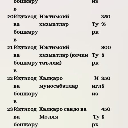
бошқару
из
в
20
Иқтисод
Ижтимоий
350
ва
хизматлар
Ту
%
бошқару
рк
в
21
Иқтисод
Ижтимоий
800
ва
хизматлар (кечки
Ту
$
бошқару
таълим)
рк
в
22
Иқтисод
Халқаро
И
350
ва
муносабатлар
нгл
$
бошқару
из
в
23
Иқтисод
Халқаро савдо ва
450
ва
Молия
Ту
$
бошқару
рк