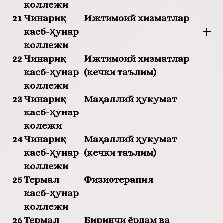
коллежи
21
Чинариқ
Ижтимоий хизматлар
касб-ҳунар
коллежи
22
Чинариқ
Ижтимоий хизматлар
касб-ҳунар
(кечки таълим)
коллежи
23
Чинариқ
Маҳаллий ҳукумат
касб-ҳунар
колежи
24
Чинариқ
Маҳаллий ҳукумат
касб-ҳунар
(кечки таълим)
коллежи
25
Термал
Физиотерапия
касб-ҳунар
коллежи
26
Термал
Биринчи ёрдам ва