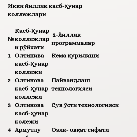
Икки йиллик касб-ҳунар
коллежлари
Касб-ҳунар
2-йиллик
№
коллежлар
программалар
и рўйхати
1
Олтинива
Кема қурилиши
касб-ҳунар
коллежи
2
Олтинова
Пайвандлаш
касб-ҳунар
технологияси
коллежи
3
Олтинова
Сув ўсти технологияси
касб-ҳунар
колежи
4
Армутлу
Озиқ- овқат сифати