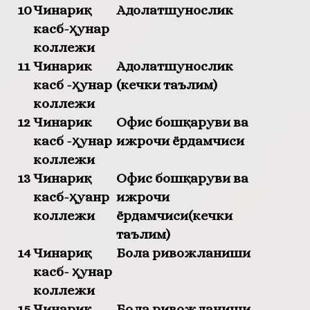
10
Чинариқ
Адолатшунослик
касб-ҳунар
коллежи
11
Чинарик
Адолатшунослик
касб -ҳунар
(кечки таълим)
коллежи
12
Чинарик
Офис бошқаруви ва
касб -ҳунар
ижрочи ёрдамчиси
коллежи
13
Чинариқ
Офис бошқаруви ва
касб-ҳуанр
ижрочи
коллежи
ёрдамчиси(кечки
таълим)
14
Чинариқ
Бола ривожланиши
касб- ҳунар
коллежи
15
Чинариқ
Бола ривожланиши