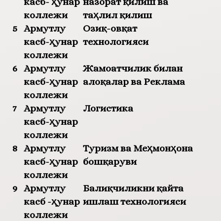
касб- ҳунар
назорат қилиш ва
коллежи
таҳлил қилиш
5
Армутлу
Озиқ-овқат
касб-ҳунар
технологияси
коллежи
6
Армутлу
Жамоатчилик билан
касб-ҳунар
алоқалар ва Реклама
коллежи
7
Армутлу
Логистика
касб-ҳунар
коллежи
8
Армутлу
Туризм ва Меҳмонҳона
касб-ҳунар
бошқаруви
коллежи
9
Армутлу
Балиқчиликни қайта
касб -ҳунар
ишлаш технологияси
коллежи