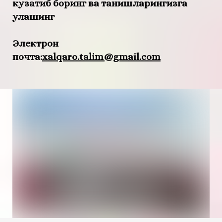
кузатиб боринг ва танишларингизга
улашинг
Электрон
почта:
xalqaro.talim@gmail.com