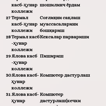
касб-ҳунар
шошилинч ёрдам
коллежи
27
Термал
Соғлиқни сақлаш
касб-ҳунар
муассасаларини
коллежи
бошқариш
28
Термал касб
Кексалар парвариши
-ҳунар
коллежи
29
Ялова касб
Пишириш
-ҳунар
коллежи
30
Ялова касб-
Компютер дастурлаш
ҳунар
коллежи
31
Ялова касб-
Компютер
ҳунар
дастурлаш(кечки