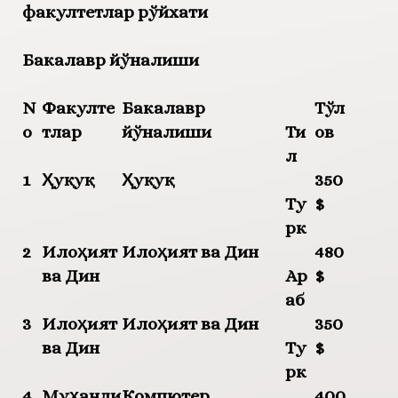
факултетлар рўйхати
Бакалавр йўналиши
N
Факулте
Бакалавр
Тўл
o
тлар
йўналиши
Ти
ов
л
1
Ҳуқуқ
Ҳуқуқ
350
Ту
$
рк
2
Илоҳият
Илоҳият ва Дин
480
ва Дин
Ар
$
аб
3
Илоҳият
Илоҳият ва Дин
350
ва Дин
Ту
$
рк
4
Муҳанди
Компютер
400