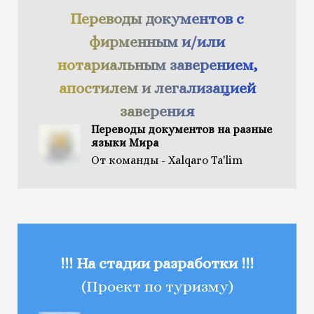
Переводы документов с
фирменным и/или
нотариальным заверением,
апостилем и легализацией
заверения
Переводы документов на разные
языки Мира
От команды - Xalqaro Ta'lim
!!! На стадии разработки !!!
(Проект по туризму)