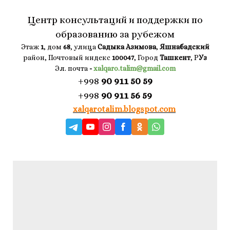
Центр консультаций и поддержки по
образованию за рубежом
Этаж
1
, дом
68
, улица
Садыка Азимова
,
Яшнабадский
район, Почтовый индекс
100047
, Город
Ташкент
, Р
Уз
Эл. почта
-
xalqaro.talim@gmail.com
+998
90 911 50 59
+998
90 911 56 59
xalqarotalim.blogspot.com