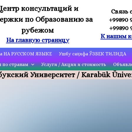
Центр консультаций и
Связь 
ержки по Образованию за
+99890 
+99890 
рубежом
К нашим к
На главную страницу
ца НА РУССКОМ ЯЗЫКЕ
Ушбу саҳифа ЎЗБЕК ТИЛИДА
ы по странам
Услуги / Акции и стоимость
Объявле
укский Университет / Karabük Üniver