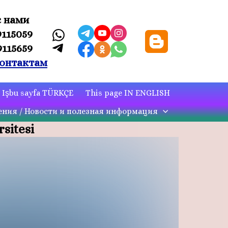
с нами
9115059
9115659
онтактам
Işbu sayfa TÜRKÇE
This page IN ENGLISH
ния / Новости и полезная информация
sitesi