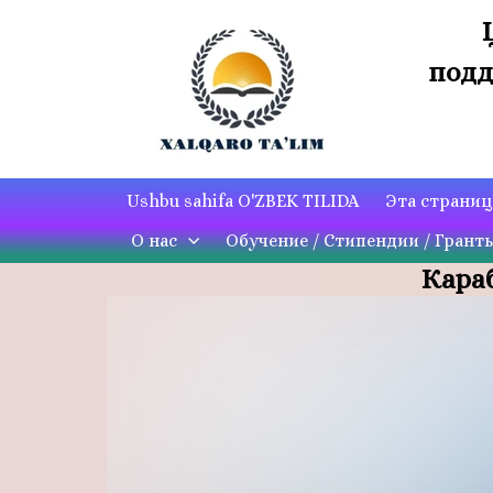
подд
Ushbu sahifa O'ZBEK TILIDA
Эта страни
О нас
Обучение / Стипендии / Грант
Караб